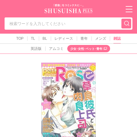
秋水社PLUS（テ
TOP
TL
BL
レディース
青年
メンズ
雑誌
英語版
アムコミ
少女･女性･ペット･青年