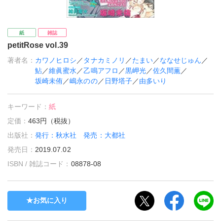
紙
雑誌
petitRose vol.39
著者名：
カワノヒロシ
／
タナカミノリ
／
たまい
／
ななせじゅん
／
鮎
／
維眞蜜水
／
乙鳴アフロ
／
黒岬光
／
佐久間薫
／
坂崎未侑
／
嶋永のの
／
日野塔子
／
由多いり
キーワード：
紙
定価：
463円（税抜）
出版社：
発行：秋水社 発売：大都社
発売日：
2019.07.02
ISBN / 雑誌コード：
08878-08
お気に入り