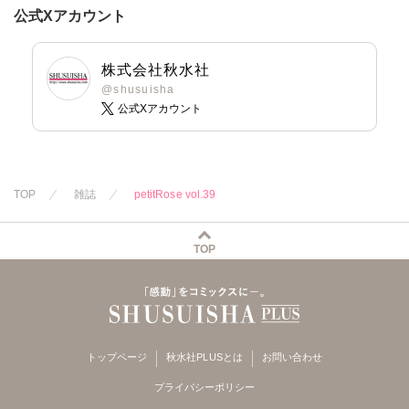
由多いり
雪景
粕谷秀夫
夏生恒
公式Xアカウント
岬ゆきひろ
桐嶋ショウコ
葉月かずお
九条タカオミ
みた森たつや
小田三月
株式会社秋水社
大谷みこと
清水沙斗子
@shusuisha
公式Xアカウント
浅ひるゆう
海月うる子
さくら蒼
踊る毒林檎
六原ミッカ
紅ヶ屋
TOP
雑誌
petitRose vol.39
桜月ことは
TOP
トップページ
秋水社PLUSとは
お問い合わせ
プライバシーポリシー