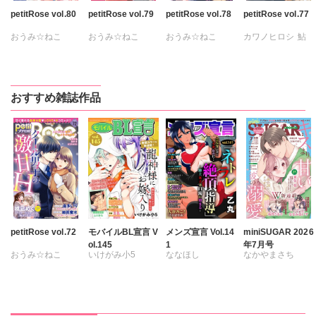
petitRose vol.80
petitRose vol.79
petitRose vol.78
petitRose vol.77
おうみ☆ねこ
おうみ☆ねこ
おうみ☆ねこ
カワノヒロシ
鮎
カワノヒロシ
鮎
カワノヒロシ
カワノヒロシ
鮎
維眞蜜水
黒岬光
維眞蜜水
黒岬光
たかはし志貴
鮎
鮎川いゆ
佐久間薫
佐久間薫
維眞蜜水
黒岬光
維眞蜜水
黒岬光
坂崎未侑
おすすめ雑誌作品
鯖虎クロ
佐久間薫
佐久間薫
鯖虎クロ
真田ハイジ
坂崎未侑
坂崎未侑
相田早智子
桃凪めぐ
鯖虎クロ
鯖虎クロ
桃凪めぐ
日野塔子
相田早智子
相田早智子
日野塔子
北里千寿
桃凪めぐ
桃凪めぐ
由多いり
NUKI
由多いり
日野塔子
由多いり
奥原まむ
由多いり
松岡奈奈
petitRose vol.72
モバイルBL宣言 V
メンズ宣言 Vol.14
miniSUGAR 2026
ol.145
1
年7月号
おうみ☆ねこ
いけがみ小5
ななほし
なかやまさち
維眞蜜水
黒岬光
ミツハシトモ
ポリゴンお寿司
ななみあいす
坂崎未侑
やゆ
上川きち
乙丸
はたの有咲
桃凪めぐ
冬坂ころも
杉友カヅヒロ
ヒナギク
びる