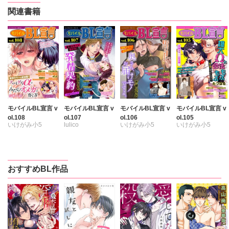
関連書籍
モバイルBL宣言 v
モバイルBL宣言 v
モバイルBL宣言 v
モバイルBL宣言 v
ol.108
ol.107
ol.106
ol.105
いけがみ小5
lulico
いけがみ小5
いけがみ小5
たつはる
いけがみ小5
たつはる
たつはる
加森葉子
たつはる
加森葉子
加森葉子
高瀬七緒
桜んぼ
加森葉子
浅葉ケント
浅葉ケント
おすすめBL作品
浅葉ケント
浅葉ケント
冬坂ころも
冬坂ころも
白
冬坂ころも
不破ふぢお