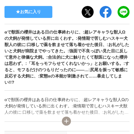
お気に入り
αで獣医の櫻井はある日の仕事終わりに、:超レアキャラな獣人Ω
の犬飼が発情している所に出くわす。:発情期で苦しむハスキー犬
獣人の彼に:口移しで薬を飲ませて落ち着かせた後日、:お礼がした
いと犬飼が病院までやってきた。:強面で不良っぽい見た目に反し
て意外と律儀な犬飼。:合法的に犬に触りたくて獣医になった櫻井
は思わず、:「耳をっモフらせてくれないかっ」とお願いする。:す
ると、モフるだけのつもりだったのに――…:尻尾を振って敏感に
反応する犬飼に、:変態αの本能が刺激されて……暴走してしま
い!!?
αで獣医の櫻井はある日の仕事終わりに、:超レアキャラな獣人Ωの
犬飼が発情している所に出くわす。:発情期で苦しむハスキー犬獣
人の彼に:口移しで薬を飲ませて落ち着かせた後日、:お礼がしたい
と犬飼が病院までやってきた。:強面で不良っぽい見た目に反して
意外と律儀な犬飼。:合法的に犬に触りたくて獣医になった櫻井は
思わず、:「耳をっモフらせてくれないかっ」とお願いする。:する