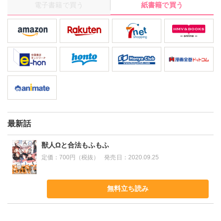
電子書籍で買う
紙書籍で買う
と、モフるだけのつもりだったのに――…:尻尾を振って敏感に反
応する犬飼に、:変態αの本能が刺激されて……暴走してしまい!!?
最新話
獣人Ωと合法もふもふ
定価：
700円（税抜）
発売日：
2020.09.25
無料立ち読み