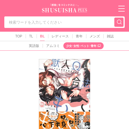
秋水社PLUS（テ
TOP
TL
BL
レディース
青年
メンズ
雑誌
英語版
アムコミ
少女･女性･ペット･青年