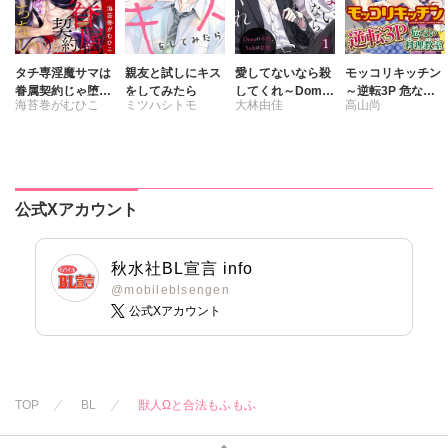
タチ専淫魔サマは
親友と試しにキス
愛してないなら殺
モッコリキッチン
眷属契約じゃ堕ち
をしてみたら
してくれ～Domの
～逆転3P 危ない
海苔巻がむひこ
ミツハシトモ
大林由佳
高山尚
ない
本能、Subの慈愛
料理教室【豪華
～
版】
公式Xアカウント
秋水社BL宣言 info
@mobileblsengen
公式Xアカウント
TOP
BL
獣人Ωと合法もふもふ