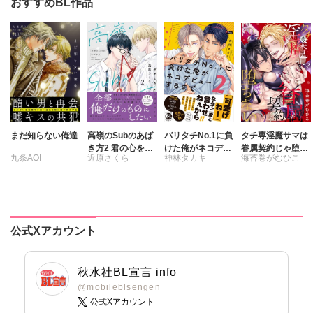
おすすめBL作品
まだ知らない俺達
高嶺のSubのあば
バリタチNo.1に負
タチ専淫魔サマは
き方2 君の心をと
けた俺がネコデビ
眷属契約じゃ堕ち
九条AOI
近原さくら
神林タカキ
海苔巻がむひこ
かすコマンド
ューするまで【単
ない
行本版】2【電子
限定特典付き】
公式Xアカウント
秋水社BL宣言 info
@mobileblsengen
公式Xアカウント