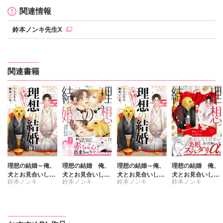
関連情報
鈴本ノンキ先生X
関連書籍
理想の結婚～俺、
理想の結婚 俺、
理想の結婚～俺、
理想の結婚 俺、
犬とお見合いしま
犬とお見合いしま
犬とお見合いしま
犬とお見合いしま
鈴本ノンキ
鈴本ノンキ
鈴本ノンキ
鈴本ノンキ
す
す【単行本版】2
す【合冊版】
す【単行本版】1
【電子書店特典付
【電子書店特典付
かすがみずほ
かすがみずほ
かすがみずほ
かすがみずほ
き】
き】