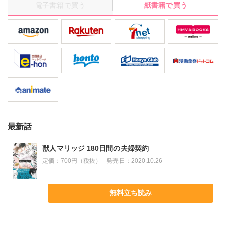
電子書籍で買う
紙書籍で買う
姿になった郁がむかし出会った犬獣人と似ていて…？:表題作の
他、惚れ薬で乳首を好きになってしまう短編作「惚れCHIKUBI」
も収録☆
最新話
獣人マリッジ 180日間の夫婦契約
定価：
700円（税抜）
発売日：
2020.10.26
無料立ち読み