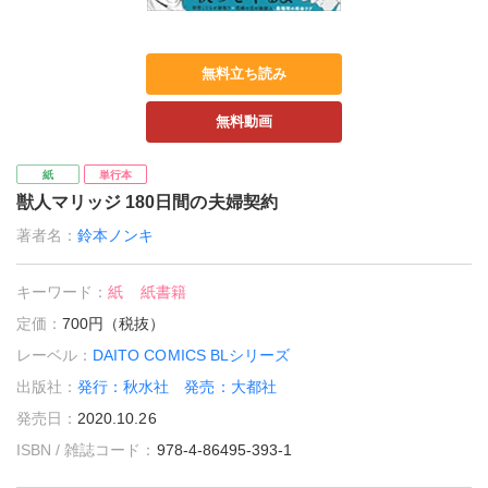
無料立ち読み
無料動画
紙
単行本
獣人マリッジ 180日間の夫婦契約
著者名：
鈴本ノンキ
キーワード：
紙
紙書籍
定価：
700円（税抜）
レーベル：
DAITO COMICS BLシリーズ
出版社：
発行：秋水社 発売：大都社
発売日：
2020.10.26
ISBN / 雑誌コード：
978-4-86495-393-1