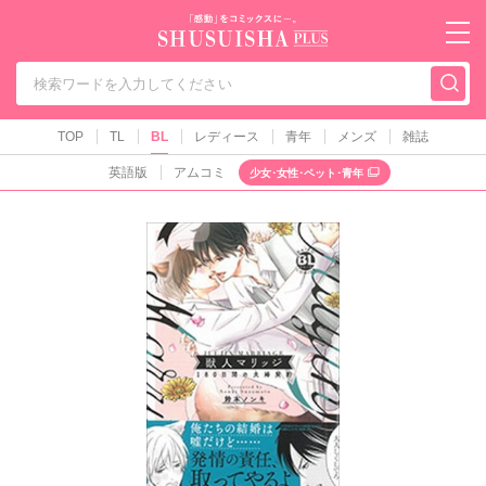
秋水社PLUS（テ
TOP
TL
BL
レディース
青年
メンズ
雑誌
英語版
アムコミ
少女･女性･ペット･青年