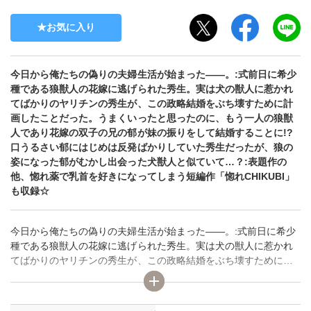
お気に入り
今日から俺たちの偽りの夫婦生活が始まった――。:式前日に希少
種である狼獣人の花嫁に逃げられた秀生。実は犬の獣人に惹かれ
てばかりのヤリチンの秀生が、この政略結婚をぶち壊すために計
画したことだった。うまくいったと思ったのに、もう一人の狼獣
人であり花嫁の双子の兄の郁が妹の振りをして結婚することに!?
口うるさい郁にはじめは反発ばかりしていた秀生だったが、狼の
姿になった郁がむかし出会った犬獣人と似ていて…？:表題作の
他、惚れ薬で乳首を好きになってしまう短編作「惚れCHIKUBI」
も収録☆
今日から俺たちの偽りの夫婦生活が始まった――。:式前日に希少
種である狼獣人の花嫁に逃げられた秀生。実は犬の獣人に惹かれ
てばかりのヤリチンの秀生が、この政略結婚をぶち壊すために計
画したことだった。うまくいったと思ったのに、もう一人の狼獣
人であり花嫁の双子の兄の郁が妹の振りをして結婚することに!?
口うるさい郁にはじめは反発ばかりしていた秀生だったが、狼の