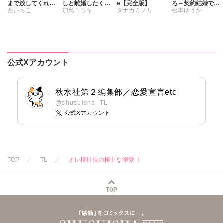
まで放してくれな
しと離婚したくな
e【完全版】
ろ～契約結婚で憧
西いちこ
加鳥ユウキ
タナカミノリ
松本ゆうか
いⅧ エッチで甘い
い 旦那様は夫婦
れの教授の妻にな
ワケあり婚!?
再構築のため毎夜
りました～【合冊
Hをご所望です
版】
公式Xアカウント
秋水社第２編集部／恋愛宣言etc
@shusuisha_TL
公式Xアカウント
TOP
TL
オレ様社長の極上な溺愛 Ⅰ
TOP