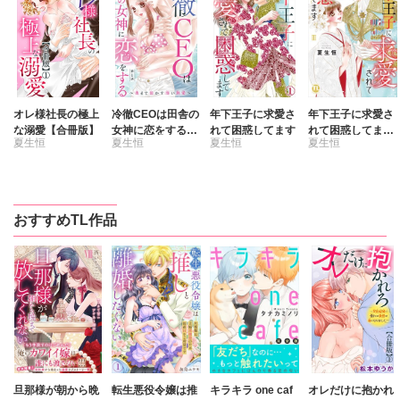
オレ様社長の極上
冷徹CEOは田舎の
年下王子に求愛さ
年下王子に求愛さ
な溺愛【合冊版】
女神に恋をする～
れて困惑してます
れて困惑してます
夏生恒
夏生恒
夏生恒
夏生恒
奥まで溶かす深い
【単行本版】III
熱愛～
おすすめTL作品
旦那様が朝から晩
転生悪役令嬢は推
キラキラ one caf
オレだけに抱かれ