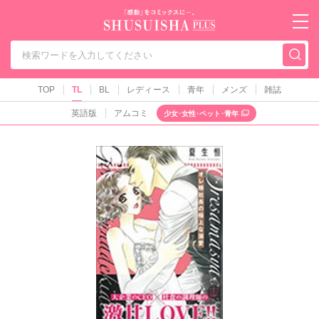
秋水社PLUS（テ
TOP
TL
BL
レディース
青年
メンズ
雑誌
英語版
アムコミ
少女･女性･ペット･青年