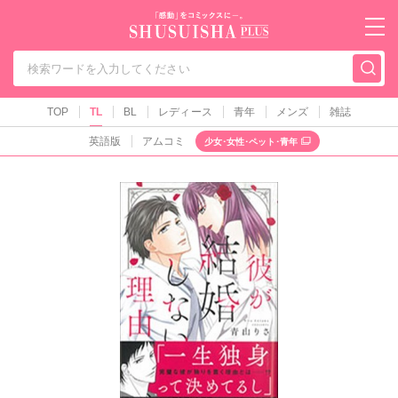
秋水社PLUS（テ
TOP
TL
BL
レディース
青年
メンズ
雑誌
英語版
アムコミ
少女･女性･ペット･青年