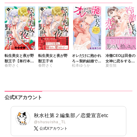
笹倉ぱんだ
川上ちけ
ゆめみきらら
ヤマグチシンジ
転生美女と夜が野
転生美女と夜が野
オレだけに抱かれ
冷徹CEOは田舎の
獣王子【単行本
獣王子Ⅶ
ろ～契約結婚で憧
女神に恋をする
春野さく
春野さく
松本ゆうか
夏生恒
版】【電子書店限
れの教授の妻にな
1 奥まで溶かす
定特典付き】7
りました～【合冊
深い熱愛
版】
公式Xアカウント
秋水社第２編集部／恋愛宣言etc
@shusuisha_TL
公式Xアカウント