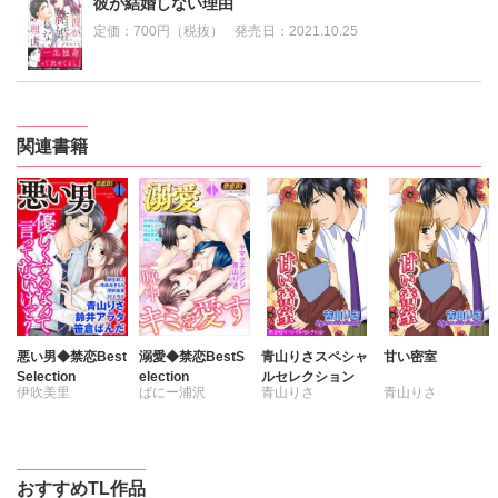
彼が結婚しない理由
定価：
700円（税抜）
発売日：
2021.10.25
関連書籍
悪い男◆禁恋Best
溺愛◆禁恋BestS
青山りさスペシャ
甘い密室
Selection
election
ルセレクション
伊吹美里
ばにー浦沢
青山りさ
青山りさ
青山りさ
宮羽佐和
川上ちけ
桐坂真生
朝生和江
桐嶋ショウコ
おすすめTL作品
鈴井アラタ
青山りさ