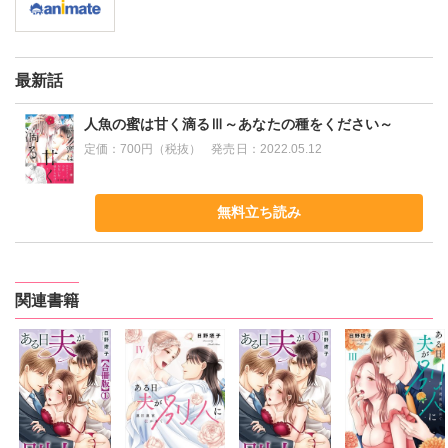
最新話
人魚の蜜は甘く滴るⅢ～あなたの種をください～
定価：
700円（税抜）
発売日：
2022.05.12
無料立ち読み
関連書籍