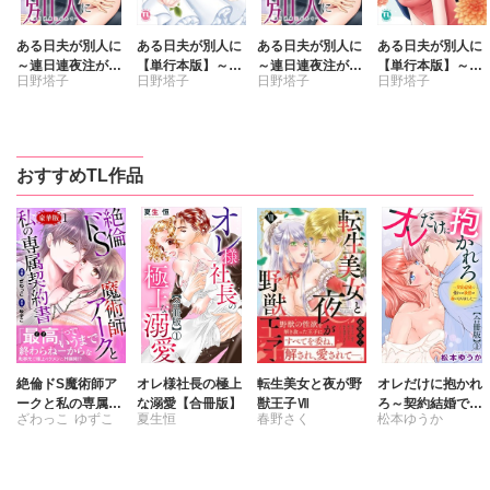
ある日夫が別人に
ある日夫が別人に
ある日夫が別人に
ある日夫が別人に
～連日連夜注がれ
【単行本版】～連
～連日連夜注がれ
【単行本版】～連
日野塔子
日野塔子
日野塔子
日野塔子
て～【合冊版】
日連夜注がれて～
て～
日連夜注がれて～
【電子書店限定特
【電子書店限定特
典付き】4
典付き】3
おすすめTL作品
絶倫ドS魔術師ア
オレ様社長の極上
転生美女と夜が野
オレだけに抱かれ
ークと私の専属契
な溺愛【合冊版】
獣王子Ⅶ
ろ～契約結婚で憧
ざわっこ
ゆずこ
夏生恒
春野さく
松本ゆうか
約書【豪華版】
れの教授の妻にな
りました～【合冊
版】