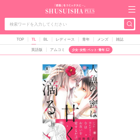
秋水社PLUS（テ
TOP
TL
BL
レディース
青年
メンズ
雑誌
英語版
アムコミ
少女･女性･ペット･青年