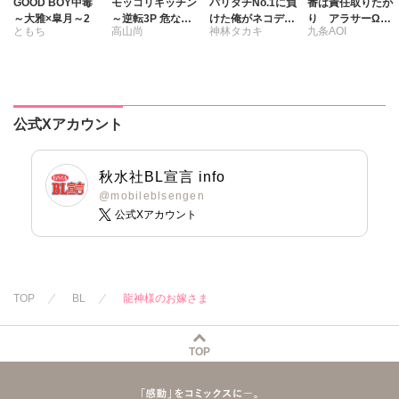
GOOD BOY中毒
モッコリキッチン
バリタチNo.1に負
番は責任取りたが
～大雅×皐月～2
～逆転3P 危ない
けた俺がネコデビ
り アラサーΩは
ともち
高山尚
神林タカキ
九条AOI
料理教室【豪華
ューするまで【単
結婚したくない
版】
行本版】2【電子
限定特典付き】
公式Xアカウント
秋水社BL宣言 info
@mobileblsengen
公式Xアカウント
TOP
BL
龍神様のお嫁さま
TOP