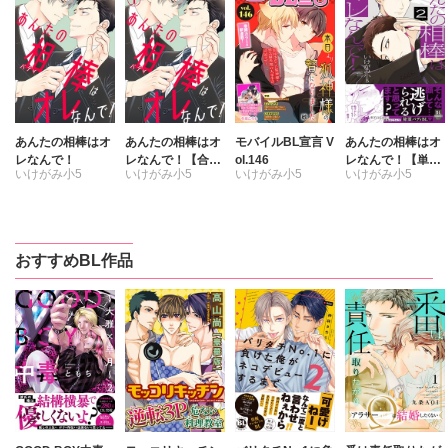
あんたの相棒はオ
あんたの相棒はオ
モバイルBL宣言 V
あんたの相棒はオ
レなんで！
レなんで！【合冊
ol.146
レなんで！【単行
いけがみ小5
いけがみ小5
いけがみ小5
いけがみ小5
版】
本版】2
ミツハシトモ
やゆ
砂
冬坂ころも
おすすめBL作品