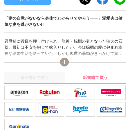
「妻の自覚がないなら身体でわからせてやろう――」溺愛夫は健
気な妻を逃がさない!!
異母姉に役目を押し付けられ、龍神・棕櫚の妻となった狛犬の石
蕗。最初は不安を抱えて嫁入りしたが、今は棕櫚の愛に包まれ幸
福な結婚生活を送っていた。しかし現世の暴動がきっかけで姉・
銀扇が棕櫚の社に現れ、石蕗に妻の座を譲れと言い始めた!! 姉の
要求を拒否しきれず棕櫚に姉と会うよう願い出来る石蕗に、甘や
かすようだった棕櫚の態度は急変し――!?
電子書籍で買う
紙書籍で買う