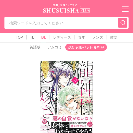
秋水社PLUS（テ
TOP
TL
BL
レディース
青年
メンズ
雑誌
英語版
アムコミ
少女･女性･ペット･青年