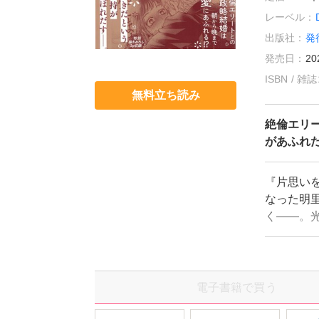
レーベル：
出版社：
発
発売日：
20
ISBN / 
無料立ち読み
絶倫エリ
があふれ
『片思い
なった明
く――。
なった明
電子書籍で買う