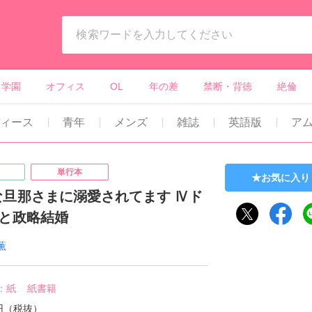
ィーンズラブ・ボーイズラブ等）
学園
オフィス
OL
年の差
禁断・背徳
絶倫
ィース
青年
メンズ
雑誌
英語版
ア
単行本
お気に入り
な旦那さまに溺愛されてます Ⅳド
長と政略結婚
薫
：
紙
紙書籍
0円（税抜）