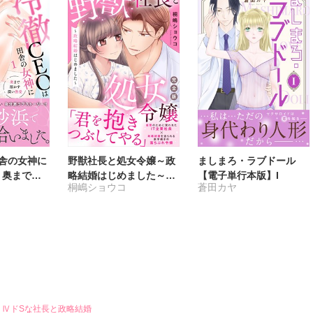
田舎の女神に
野獣社長と処女令嬢～政
ましまろ・ラブドール
 奥まで溶
略結婚はじめました～
【電子単行本版】I
桐嶋ショウコ
蒼田カヤ
【完全版】
 ⅣドSな社長と政略結婚