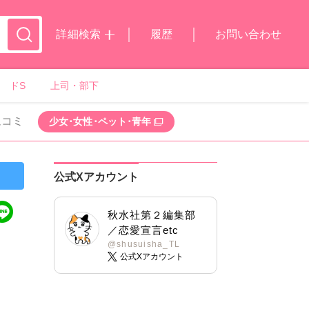
詳細検索
履歴
お問い合わせ
ドS
上司・部下
ムコミ
少女･女性･ペット･青年
公式Xアカウント
秋水社第２編集部
／恋愛宣言etc
@shusuisha_TL
公式Xアカウント