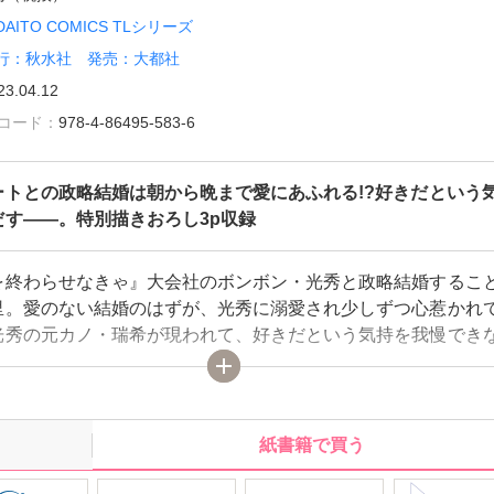
DAITO COMICS TLシリーズ
行：秋水社 発売：大都社
23.04.12
雑誌コード：
978-4-86495-583-6
ートとの政略結婚は朝から晩まで愛にあふれる!?好きだという
だす――。特別描きおろし3p収録
を終わらせなきゃ』大会社のボンボン・光秀と政略結婚するこ
里。愛のない結婚のはずが、光秀に溺愛され少しずつ心惹かれ
光秀の元カノ・瑞希が現われて、好きだという気持を我慢でき
里は、家を飛び出してしまったのだが――!?
紙書籍で買う