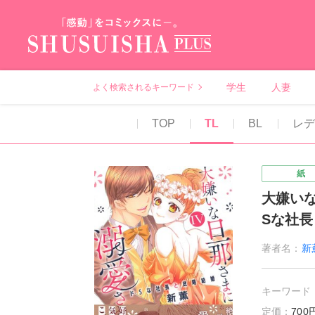
秋水社PLUS（テ
学生
人妻
よく検索されるキーワード
TOP
TL
BL
レデ
紙
大嫌い
Sな社
著者名：
新
キーワード
定価：
70