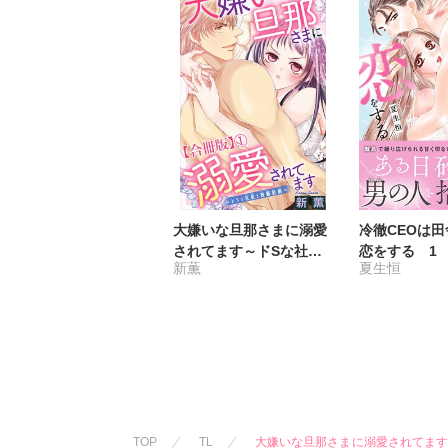
大嫌いな旦那さまに溺愛
冷徹CEOは
されてます～ドSな社長
恋をする 1
新薫
夏生恒
と政略結婚～【合冊版】
かす深い熱愛
TOP
TL
大嫌いな旦那さまに溺愛されてます