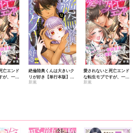
死亡エンド
絶倫陸奥くんは大きいク
愛されないと死亡エンド
すが、一番
リが好き【単行本版】～
な転生モブですが、一番
新薫
新薫
王子に体ご
褐色男子に溺愛されっぱ
避けたい最凶王子に体ご
くってます
なし～【電子書店特典付
と溺愛されまくってます
き】11
【合冊版】