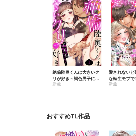
絶倫陸奥くんは大きいク
愛されないと
リが好き～褐色男子に溺
な転生モブで
新薫
新薫
愛されっぱなし～
避けたい最凶
と溺愛されま
おすすめTL作品