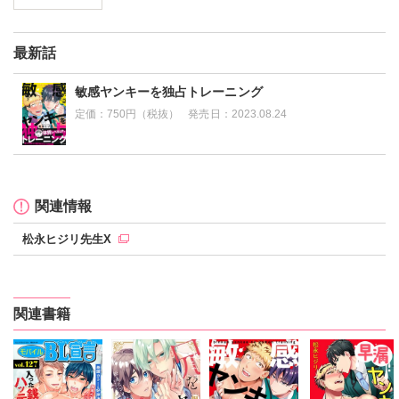
最新話
敏感ヤンキーを独占トレーニング
定価：
750円（税抜）
発売日：
2023.08.24
関連情報
松永ヒジリ先生X
関連書籍