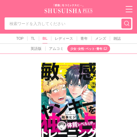
秋水社PLUS（テ
TOP
TL
BL
レディース
青年
メンズ
雑誌
英語版
アムコミ
少女･女性･ペット･青年