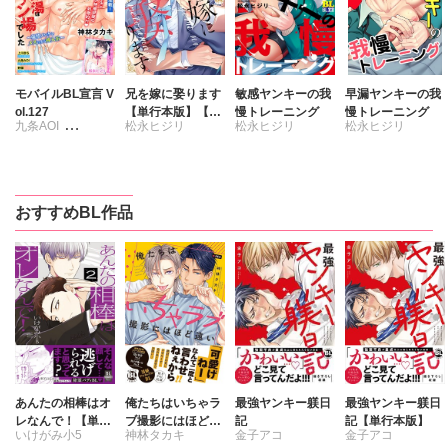
モバイルBL宣言 V
兄を嫁に娶ります
敏感ヤンキーの我
早漏ヤンキーの我
ol.127
【単行本版】【電
慢トレーニング
慢トレーニング
九条AOI
松永ヒジリ
松永ヒジリ
松永ヒジリ
子限定特典付き】
松永ヒジリ
上川きち
神林タカキ
野園
おすすめBL作品
あんたの相棒はオ
俺たちはいちゃラ
最強ヤンキー躾日
最強ヤンキー躾日
レなんで！【単行
ブ撮影にはほど遠
記
記【単行本版】
いけがみ小5
神林タカキ
金子アコ
金子アコ
本版】2
い