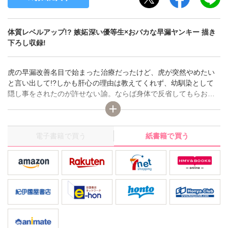
体質レベルアップ!? 嫉妬深い優等生×おバカな早漏ヤンキー 描き
下ろし収録!
虎の早漏改善名目で始まった治療だったけど、虎が突然やめたい
と言い出して!?しかも肝心の理由は教えてくれず、幼馴染として
隠し事をされたのが許せない諭。ならば身体で反省してもらおう
と、言質を取ろうと画策した諭の容赦ない躾が始まる――！「虎
の一番はずっと僕でありたい」ただそれだけの思いで躾を進める
諭だけど、敏感すぎる虎の体質のせいで新たな治療項目を作って
電子書籍で買う
紙書籍で買う
しまい…？『敏感ヤンキーの我慢トレーニング』の第2巻！