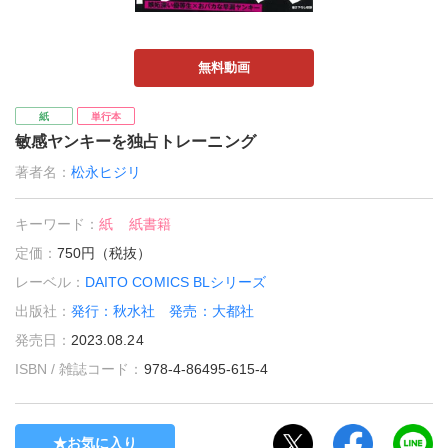
無料動画
紙
単行本
敏感ヤンキーを独占トレーニング
著者名：
松永ヒジリ
キーワード：
紙
紙書籍
定価：
750円（税抜）
レーベル：
DAITO COMICS BLシリーズ
出版社：
発行：秋水社 発売：大都社
発売日：
2023.08.24
ISBN / 雑誌コード：
978-4-86495-615-4
お気に入り