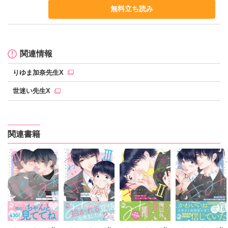
無料立ち読み
関連情報
りゆま加奈先生X
世迷い先生X
関連書籍