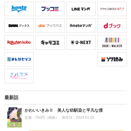
最新話
かわいいきみⅡ 美人な幼馴染と平凡な僕
定価：
750円（税抜）
発売日：
2024.01.25