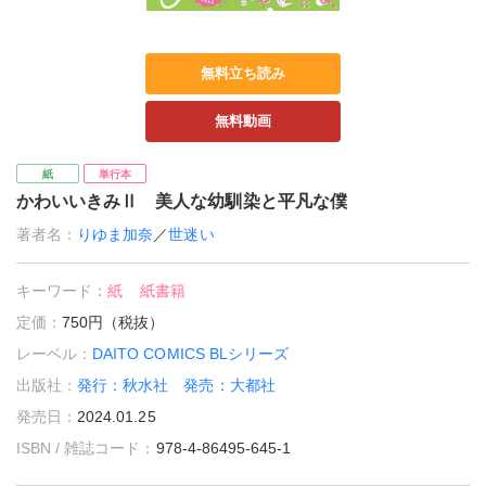
無料立ち読み
無料動画
紙
単行本
かわいいきみⅡ 美人な幼馴染と平凡な僕
著者名：
りゆま加奈
／
世迷い
キーワード：
紙
紙書籍
定価：
750円（税抜）
レーベル：
DAITO COMICS BLシリーズ
出版社：
発行：秋水社 発売：大都社
発売日：
2024.01.25
ISBN / 雑誌コード：
978-4-86495-645-1