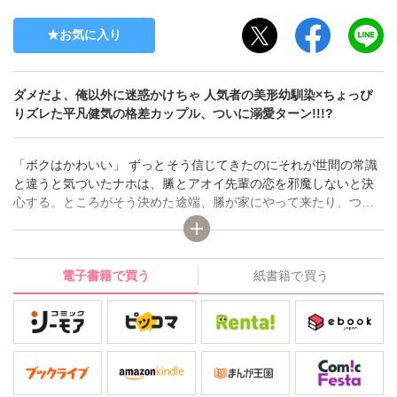
お気に入り
ダメだよ、俺以外に迷惑かけちゃ 人気者の美形幼馴染×ちょっぴ
りズレた平凡健気の格差カップル、ついに溺愛ターン!!!?
「ボクはかわいい」 ずっとそう信じてきたのにそれが世間の常識
と違うと気づいたナホは、縢とアオイ先輩の恋を邪魔しないと決
心する。ところがそう決めた途端、縢が家にやって来たり、つい
つい自分のことを可愛い前提で考えてしまったり、軌道修正に四
苦八苦。見目麗しい縢とそうではない自分との差を思い知る日々
に、幼馴染の恩恵というだけで一緒にいちゃダメな気がしていた
電子書籍で買う
紙書籍で買う
ある日、「何か隠し事してるの？」と縢に捕まり部屋に連れ込ま
れて…!? 一見温和な執着幼馴染×平凡健気なアホっ子のかん違い不
憫BL、大人気シリーズ第2巻!