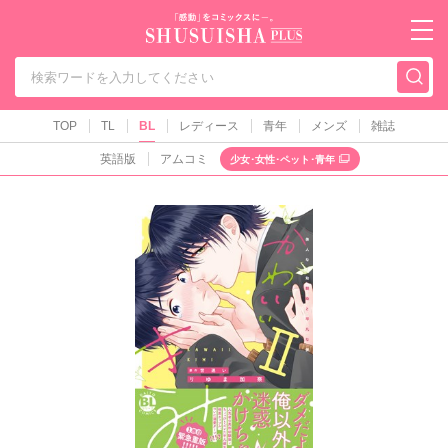
秋水社PLUS（テ
TOP
TL
BL
レディース
青年
メンズ
雑誌
英語版
アムコミ
少女･女性･ペット･青年