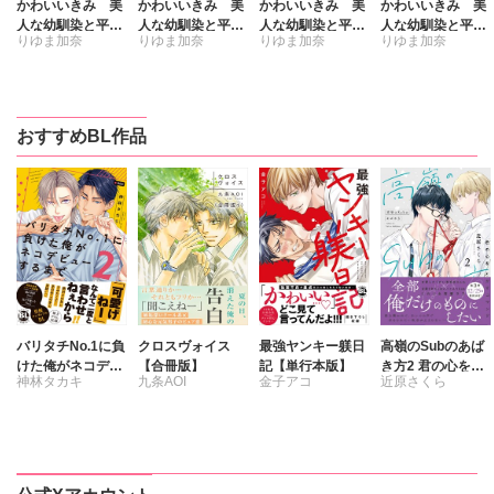
かわいいきみ 美
かわいいきみ 美
かわいいきみ 美
かわいいきみ 美
人な幼馴染と平凡
人な幼馴染と平凡
人な幼馴染と平凡
人な幼馴染と平凡
りゆま加奈
りゆま加奈
りゆま加奈
りゆま加奈
な僕【単行本版】
な僕【単行本版】
な僕【単行本版】
な僕【単行本版】
4
3
2
1
世迷い
世迷い
世迷い
世迷い
おすすめBL作品
バリタチNo.1に負
クロスヴォイス
最強ヤンキー躾日
高嶺のSubのあば
けた俺がネコデビ
【合冊版】
記【単行本版】
き方2 君の心をと
神林タカキ
九条AOI
金子アコ
近原さくら
ューするまで【単
かすコマンド
行本版】2【電子
限定特典付き】