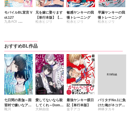
モバイルBL宣言 V
兄を嫁に娶ります
敏感ヤンキーの我
早漏ヤンキーの我
ol.127
【単行本版】【電
慢トレーニング
慢トレーニング
九条AOI
松永ヒジリ
松永ヒジリ
松永ヒジリ
子限定特典付き】
松永ヒジリ
上川きち
神林タカキ
野園
おすすめBL作品
七日間の夜伽～因
愛してないなら殺
最強ヤンキー躾日
バリタチNo.1に負
習村で嫌いなアイ
してくれ～Domの
記【単行本版】
けた俺がネコデビ
靴川
大林由佳
金子アコ
神林タカキ
ツと～【合冊版】
本能、Subの慈愛
ューするまで【R
～
18単行本版】2
【電子限定特典付
き】