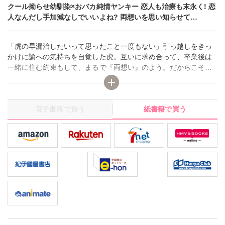
クール拗らせ幼馴染×おバカ純情ヤンキー 恋人も治療も末永く! 恋
人なんだし手加減なしでいいよね? 両想いを思い知らせて…
「虎の早漏治したいって思ったこと一度もない」引っ越しをきっ
かけに諭への気持ちを自覚した虎。互いに求め合って、卒業後は
一緒に住む約束もして、まるで『両想い』のよう。だからこそ諭
とトレーニングの一環じゃないセックスがしたいと伝えると、そ
もそもトレーニング自体が全部嘘だったと告げられる。信じてい
た諭に騙されていた事にショックを受けた虎は、今までの優しさ
電子書籍で買う
紙書籍で買う
も何もかもが疑わしくなってしまい…？『敏感ヤンキー』シリー
ズ最終巻！