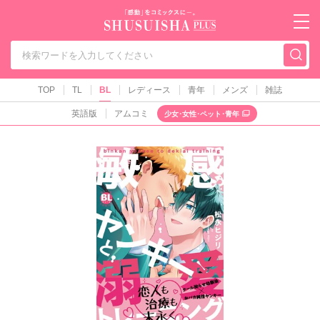
秋水社PLUS（テ
TOP
TL
BL
レディース
青年
メンズ
雑誌
英語版
アムコミ
少女･女性･ペット･青年