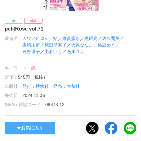
紙
雑誌
petitRose vol.71
著者名：
カワノヒロシ
／
鮎
／
維眞蜜水
／
黒岬光
／
佐久間薫
／
坂崎未侑
／
相田早智子
／
大原ななこ
／
桃凪めぐ
／
日野塔子
／
由多いり
／
石川ユキ
キーワード：
紙
定価：
545円（税抜）
出版社：
発行：秋水社 発売：大都社
発売日：
2024.11.06
ISBN / 雑誌コード：
08878-12
お気に入り