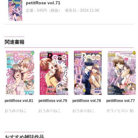
petitRose vol.71
定価：
545円（税抜）
発売日：
2024.11.06
関連書籍
petitRose vol.81
petitRose vol.79
petitRose vol.78
petitRose vol.77
おうみ☆ねこ
おうみ☆ねこ
おうみ☆ねこ
カワノヒロシ
鮎
カワノヒロシ
鮎
カワノヒロシ
カワノヒロシ
鮎
維眞蜜水
黒岬光
維眞蜜水
黒岬光
たかはし志貴
鮎
鮎川いゆ
佐久間薫
佐久間薫
維眞蜜水
黒岬光
維眞蜜水
黒岬光
坂崎未侑
おすすめ雑誌作品