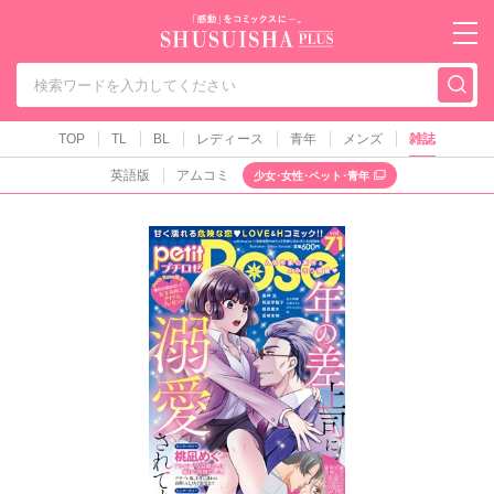
秋水社PLUS（テ
TOP
TL
BL
レディース
青年
メンズ
雑誌
英語版
アムコミ
少女･女性･ペット･青年