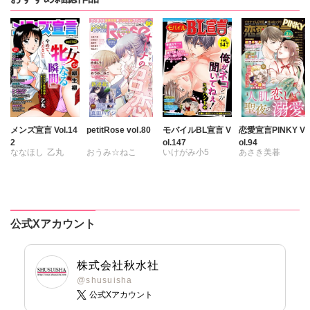
鯖虎クロ
佐久間薫
佐久間薫
鯖虎クロ
真田ハイジ
坂崎未侑
坂崎未侑
相田早智子
相田早智子
鯖虎クロ
鯖虎クロ
桃凪めぐ
桃凪めぐ
相田早智子
相田早智子
日野塔子
日野塔子
桃凪めぐ
桃凪めぐ
由多いり
NUKI
由多いり
日野塔子
由多いり
ほなみるか
由多いり
松岡奈奈
メンズ宣言 Vol.14
petitRose vol.80
モバイルBL宣言 V
恋愛宣言PINKY V
2
ol.147
ol.94
ななほし
乙丸
おうみ☆ねこ
いけがみ小5
あさき美暮
杉友カヅヒロ
カワノヒロシ
鮎
ミツハシトモ
ざわっこ
雪景
粕谷秀夫
維眞蜜水
黒岬光
やゆ
砂
つきたておもち
岬ゆきひろ
佐久間薫
冬坂ころも
まろん
一之瀬絢
柳生柳
鯖虎クロ
彩戸サイコ
公式Xアカウント
葉月かずお
真田ハイジ
小鳥晶
みた森たつや
桃凪めぐ
松本ゆうか
大谷みこと
日野塔子
水瀬友美
株式会社秋水社
浅ひるゆう
北里千寿
相田早智子
@shusuisha
公式Xアカウント
由多いり
知葉サナガ