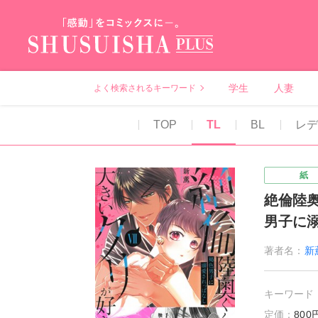
秋水社PLUS（テ
学生
人妻
よく検索されるキーワード
TOP
TL
BL
レデ
紙
絶倫陸
男子に
著者名：
新
キーワード
定価：
80