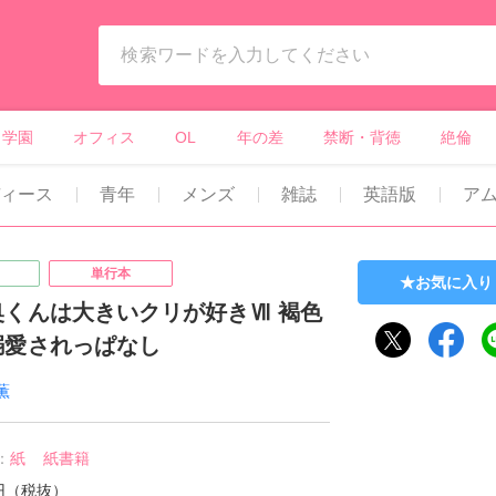
ィーンズラブ・ボーイズラブ等）
学園
オフィス
OL
年の差
禁断・背徳
絶倫
ィース
青年
メンズ
雑誌
英語版
ア
単行本
お気に入り
奥くんは大きいクリが好きⅦ 褐色
溺愛されっぱなし
薫
：
紙
紙書籍
0円（税抜）