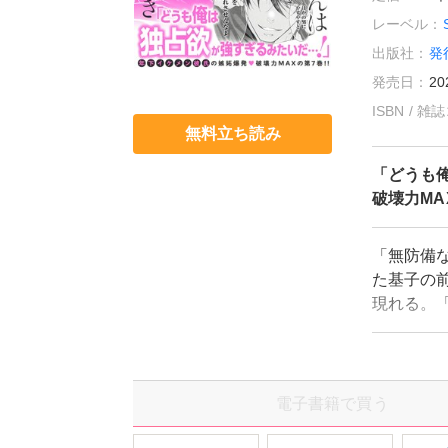
レーベル：
出版社：
発
発売日：
20
ISBN / 
無料立ち読み
「どうも
破壊力MA
「無防備
た基子の
現れる。
―。三宅
なく本心
立、さら
とするが!
電子書籍で買う