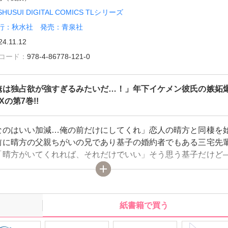
SHUSUI DIGITAL COMICS TLシリーズ
行：秋水社 発売：青泉社
24.11.12
雑誌コード：
978-4-86778-121-0
俺は独占欲が強すぎるみたいだ…！」年下イケメン彼氏の嫉妬爆
Xの第7巻!!
なのはいい加減…俺の前だけにしてくれ」恋人の晴方と同棲を
前に晴方の父親ちがいの兄であり基子の婚約者でもある三宅先
「晴方がいてくれれば、それだけでいい」そう思う基子だけど
先輩から不意打ちのキスをうけ、家同士が決めた婚約者として
から基子が好きだと告げられる。基子をめぐる晴方と三宅先輩
に母親との確執も浮上し混戦もよう…。そんな状況から逃げ出
?
紙書籍で買う