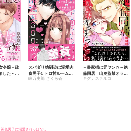
女令嬢～政
スパダリ幼馴染は溺愛肉
～書家様は元ヤン!?～絶
ました～
食男子1 トロ甘ルームシ
倫同居 山奥監禁オラオ
峰万史郎
さくら蒼
キグナステルコ
ェアは雄濃度300％!?
ラえっち【完全版】
 褐色男子に溺愛されっぱなし