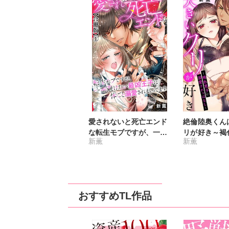
愛されないと死亡エンド
絶倫陸奥くん
な転生モブですが、一番
リが好き～褐
新薫
新薫
避けたい最凶王子に体ご
愛されっぱな
と溺愛されまくってます
【合冊版】
おすすめTL作品