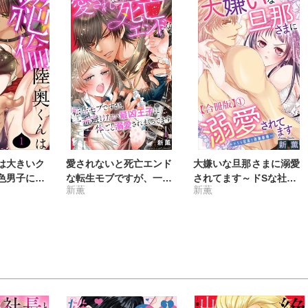
は大きいク
愛されないと死亡エンド
大嫌いな旦那さまに溺愛
色男子に溺
な転生モブですが、一番
されてます～ドSな社長
新薫
新薫
し～
避けたい最凶王子に体ご
と政略結婚～【合冊版】
と溺愛されまくってます