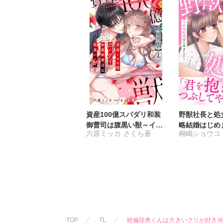
資産100億スパダリ和装
野獣社長と処
御曹司は腹黒い獣～イジ
略結婚はじめ
六原ミッカ
さくら蒼
桐嶋ショウコ
ワルな指遣いから感じる
【完全版】
圧倒的快感～【合冊版】
TOP
TL
絶倫陸奥くんは大きいクリが好きⅦ