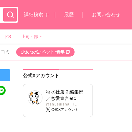
詳細検索
履歴
お問い合わせ
ドS
上司・部下
ムコミ
少女･女性･ペット･青年
公式Xアカウント
秋水社第２編集部
／恋愛宣言etc
@shusuisha_TL
公式Xアカウント