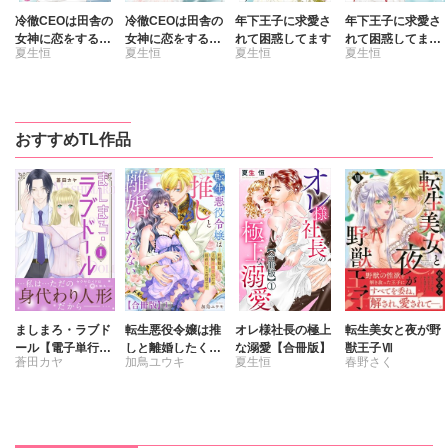
冷徹CEOは田舎の
冷徹CEOは田舎の
年下王子に求愛さ
年下王子に求愛さ
女神に恋をする～
女神に恋をする～
れて困惑してます
れて困惑してます
夏生恒
夏生恒
夏生恒
夏生恒
奥まで溶かす深い
奥まで溶かす深い
【単行本版】III
熱愛～
熱愛～【単行本
版】1
おすすめTL作品
ましまろ・ラブド
転生悪役令嬢は推
オレ様社長の極上
転生美女と夜が野
ール【電子単行本
しと離婚したくな
な溺愛【合冊版】
獣王子Ⅶ
蒼田カヤ
加鳥ユウキ
夏生恒
春野さく
版】I
い 旦那様は夫婦
再構築のため毎夜
Hをご所望です
【合冊版】