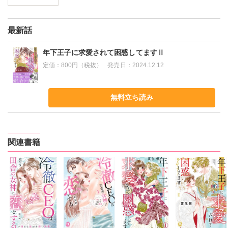
最新話
年下王子に求愛されて困惑してますⅡ
定価：
800円（税抜）
発売日：
2024.12.12
無料立ち読み
関連書籍