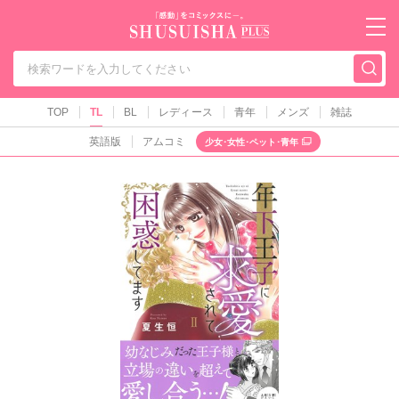
秋水社PLUS（テ
TOP
TL
BL
レディース
青年
メンズ
雑誌
英語版
アムコミ
少女･女性･ペット･青年