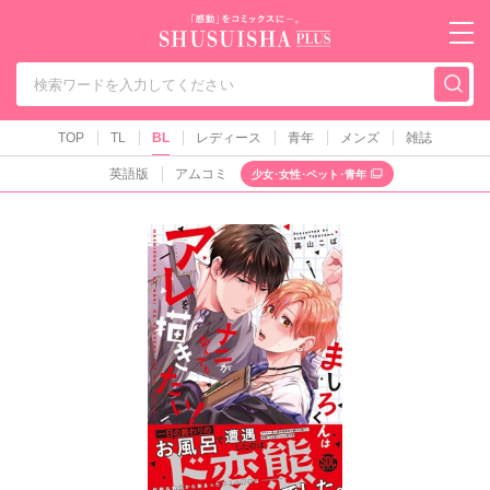
秋水社PLUS（テ
TOP
TL
BL
レディース
青年
メンズ
雑誌
英語版
アムコミ
少女･女性･ペット･青年