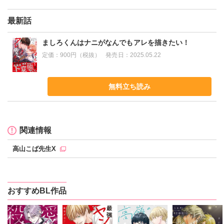
最新話
ましろくんはナニがなんでもアレを描きたい！
定価：
900円（税抜）
発売日：
2025.05.22
無料立ち読み
関連情報
高山こば先生X
おすすめBL作品