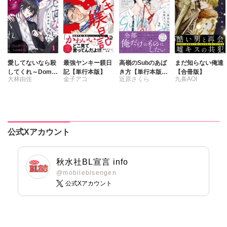
愛してないなら殺
最強ヤンキー躾日
高嶺のSubのあば
まだ知らない俺達
してくれ～Domの
記【単行本版】
き方【単行本版】
【合冊版】
大林由佳
金子アコ
近原さくら
九条AOI
本能、Subの慈愛
2君の心をとかす
～
コマンド【電子限
定特典付き】
公式Xアカウント
秋水社BL宣言 info
@mobileblsengen
公式Xアカウント