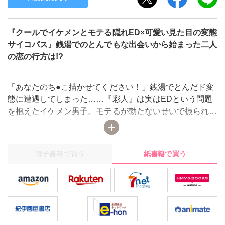
『クールでイケメンとモテる隠れED×可愛い見た目の変態
サイコパス』銭湯でのとんでもな出会いから始まった二人
の恋の行方は!?
「あなたのち●こ描かせてください！」銭湯でとんだド変
態に遭遇してしまった……『彩人』は実はEDという問題
を抱えたイケメン男子。モテるが勃たないせいで振られて
ばかり…そんな彩人の前に「アソコを描かせてほしい」
と、見た目は可愛い『ましろ』が現れ!?この日から距離感
バグなだけでなく、発言がサイコパスな美大生のましろに
電子書籍で買う
紙書籍で買う
振り回される日々が始まって!?性格も生活スタイルも真逆
な二人の体の関係から始まった恋の行方は――!? ※本作
品は既刊販売中の『ましろくんはナニがなんでもアレを描
きたい！』に書き下ろしを加えた単行本版になります。