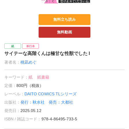
無料立ち読み
無料動画
紙
単行本
サイテーな高階くんは極甘な性獣でした I
著者名：
桃凪めぐ
キーワード：
紙
紙書籍
定価：
800円（税抜）
レーベル：
DAITO COMICS TLシリーズ
出版社：
発行：秋水社 発売：大都社
発売日：
2025.05.12
ISBN / 雑誌コード：
978-4-86495-733-5