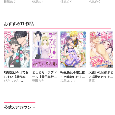
桃凪めぐ
桃凪めぐ
桃凪めぐ
桃凪めぐ
した【合冊版】
した
した【単行本版】I
した【単行本版】I
II【電子書店限定
I【電子書店限定特
特典付き】
典付き】
おすすめTL作品
幼馴染は今日でお
ましまろ・ラブド
転生悪役令嬢は推
大嫌いな旦那さま
しまい【単行本
ール【電子単行本
しと離婚したくな
に溺愛されてます
ぴみちゃん
蒼田カヤ
加鳥ユウキ
新薫
版】1 関係激変。
版】I
い 旦那様は夫婦
～ドSな社長と政
仲良し男子が溺愛
再構築のため毎夜
略結婚～【合冊
さくら蒼
彼氏になった夜
Hをご所望です
版】
公式Xアカウント