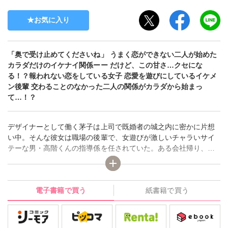
お気に入り
「奥で受け止めてくださいね」 うまく恋ができない二人が始めた
カラダだけのイケナイ関係ーー だけど、この甘さ…クセにな
る！？報われない恋をしている女子 恋愛を遊びにしているイケメ
ン後輩 交わることのなかった二人の関係がカラダから始まっ
て…！？
デザイナーとして働く茅子は上司で既婚者の城之内に密かに片想
い中。そんな彼女は職場の後輩で、女遊びが激しいチャラいサイ
テーな男・高階くんの指導係を任されていた。ある会社帰り、高
階くんと女の子との修羅場に遭遇！そのまま強引に彼に飲みにつ
れていかれて…！？そして酔い潰れてしまった高階くんを部屋ま
で送り届けた茅子だったが、いきなり彼に押し倒され一晩を共に
電子書籍で買う
紙書籍で買う
過ごすことになりーー！？ 実らない恋をしている女子と女好きの
チャラい後輩のカラダから始まる甘ウブ恋！