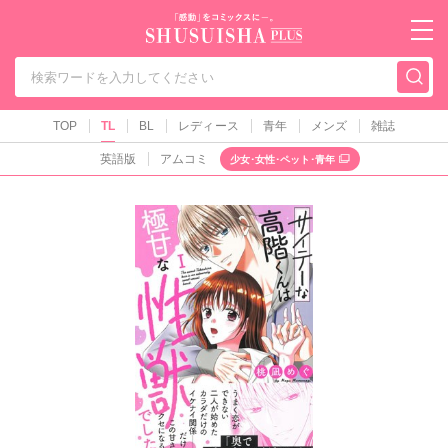
秋水社PLUS（テ
TOP
TL
BL
レディース
青年
メンズ
雑誌
英語版
アムコミ
少女･女性･ペット･青年