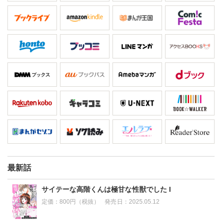
最新話
サイテーな高階くんは極甘な性獣でした I
定価：
800円（税抜）
発売日：
2025.05.12