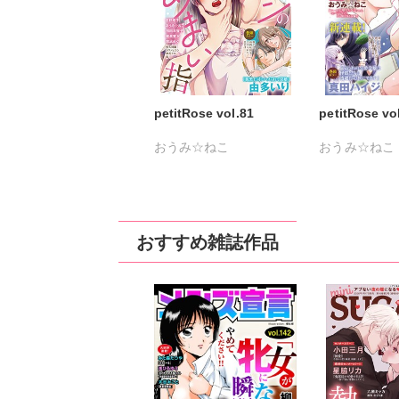
petitRose vol.81
petitRose vo
おうみ☆ねこ
おうみ☆ねこ
カワノヒロシ
鮎
カワノヒロシ
維眞蜜水
黒岬光
維眞蜜水
黒岬
佐久間薫
鯖虎クロ
佐久間薫
鯖虎
おすすめ雑誌作品
真田ハイジ
相田早智子
真田ハイジ
桃
桃凪めぐ
日野塔子
日野塔子
北里
由多いり
ほなみるか
由多いり
奥原