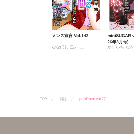
メンズ宣言 Vol.142
miniSUGAR v
26年3月号)
ななほし
乙丸
かずいち
な
杉友カヅヒロ
雪景
はたの有咲
粕谷秀夫
岬ゆきひろ
びる
夏生恒
柳生柳
葉月かずお
桐嶋ショウコ
みた森たつや
星脇リカ
清
大谷みこと
浅ひるゆう
海月うる子
踊る毒林檎
TOP
雑誌
petitRose vol.77
小出ちゃこ