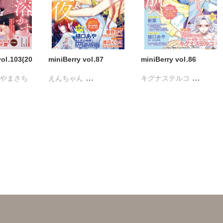
ol.103(20
miniBerry vol.87
miniBerry vol.86
かやまさち
えんちゃん
キグナステルコ
ヒナギク
キグナステルコ
春野さく
新薫
蒼椅哉方
永井くろ
春野さく
樋口あや
美月李予
小田三月
勝川ユミ
新薫
蒼椅哉方
さんかく
踊る毒林檎
水沙斗子
渡辺くらこ
樋口あや
沢音千尋
藤春都
さくら蒼
美月李予
踊る毒林檎
片山絢森
愛成れお
朝貴
六原ミッカ
沢音千尋
藤春都
テラーノベル
紅ヶ屋
片山絢森
愛成れお
朝貴
テラーノベル
恵孝志