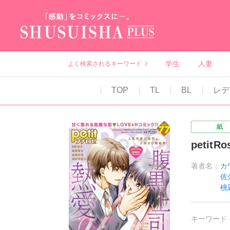
秋水社PLUS（テ
学生
人妻
よく検索されるキーワード
TOP
TL
BL
レデ
紙
petitRo
著者名：
カ
佐
桃
キーワード