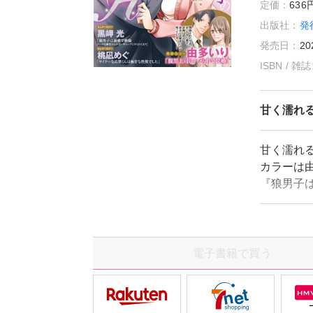
定価：
63
出版社：
発
発売日：
20
ISBN / 
甘く濡れる
甘く濡れる
カラーは
『狼男子
桃凪めぐ
電子書籍で買う