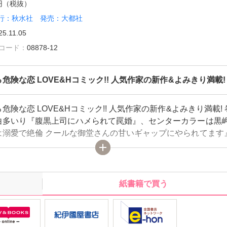
6円（税抜）
行：秋水社 発売：大都社
25.11.05
雑誌コード：
08878-12
危険な恋 LOVE&Hコミック!! 人気作家の新作&よみきり満載!
危険な恋 LOVE&Hコミック!! 人気作家の新作&よみきり満載!
由多いり『腹黒上司にハメられて罠婚』、センターカラーは黒
は溺愛で絶倫 クールな御堂さんの甘いギャップにやられてます
『サイテーな高階くんは極甘な性獣でした』
紙書籍で買う