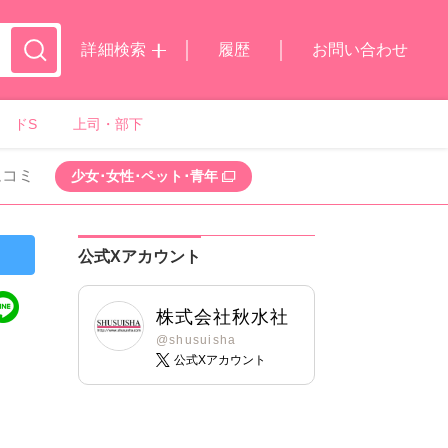
詳細検索
履歴
お問い合わせ
ドS
上司・部下
ムコミ
少女･女性･ペット･青年
公式Xアカウント
株式会社秋水社
@shusuisha
公式Xアカウント