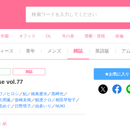
ィーンズラブ・ボーイズラブ等）
学園
オフィス
OL
年の差
禁断・背徳
絶倫
ィース
青年
メンズ
雑誌
英語版
ア
雑誌
お気に入り
se vol.77
ワノヒロシ
／
鮎
／
維眞蜜水
／
黒岬光
／
久間薫
／
坂崎未侑
／
鯖虎クロ
／
相田早智子
／
凪めぐ
／
日野塔子
／
由多いり
／
NUKI
：
紙