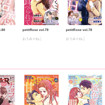
l.80
petitRose vol.79
petitRose vol.78
おうみ☆ねこ
おうみ☆ねこ
鮎
カワノヒロシ
カワノヒロシ
鮎
光
たかはし志貴
鮎
鮎川いゆ
維眞蜜水
クロ
維眞蜜水
黒岬光
黒岬光
佐久間薫
凪めぐ
佐久間薫
坂崎未侑
坂崎未侑
鯖虎クロ
千寿
鯖虎クロ
相田早智子
相田早智子
桃凪めぐ
まむ
桃凪めぐ
日野塔子
由多いり
松岡奈奈
由多いり