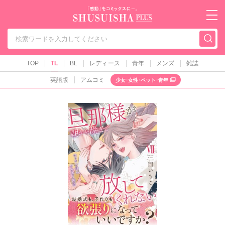
秋水社PLUS（テ
TOP
TL
BL
レディース
青年
メンズ
雑誌
英語版
アムコミ
少女･女性･ペット･青年