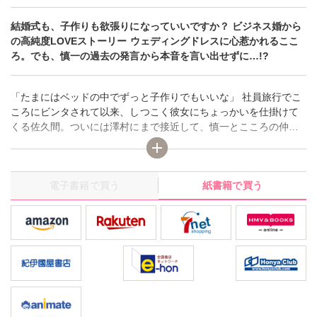
結婚式も、子作りも欲張りになっていいですか？ ビジネス婚から
の高純度LOVEストーリー ウェディングドレスに心惹かれるここ
ろ。でも、慎一の過去の発言から本音を言い出せずに…!?
「たまにはベッドの中でずっと子作りでもいいな」 社員旅行でこ
ころにビンタされて以来、しつこく彼女にちょっかいを仕掛けて
くる佐久間。ついには澤村にまで接近して、慎一とこころの仲を
引っ掻き回そうと画策している様子で…。 あまりに度を超した佐
久間の行動に、慎一は彼の姉のもとを訪ね、その執念に潜む真意
を突き止めようとするがーー。 本当の夫婦として一歩ずつ歩みを
電子書籍で買う
紙書籍で買う
進めていくこころと慎一の結婚ラブストーリー第7巻！