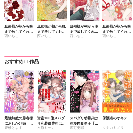
旦那様が朝から晩
旦那様が朝から晩
旦那様が朝から晩
旦那様が朝から晩
まで放してくれな
まで放してくれな
まで放してくれな
まで放してくれな
西いちこ
西いちこ
西いちこ
西いちこ
い～エッチで甘い
い～エッチで甘い
い～エッチで甘い
い～エッチで甘い
ワケあり婚!?【コ
ワケあり婚!?【コ
ワケあり婚!?【コ
ワケあり婚!?【コ
ミックス版】【コ
ミックス版】【コ
ミックス版】【コ
ミックス版】【コ
ミックス版限定特
ミックス版限定特
ミックス版限定特
ミックス版限定特
典付き】6
典付き】5
典付き】4
典付き】3
おすすめTL作品
最強無敵の勇者様
資産100億スパダ
スパダリ幼馴染は
保護者のオキテ
におしかけ婚 義
リ和装御曹司は腹
溺愛肉食男子【単
豊砂とよす
六原ミッカ
峰万史郎
タナカミノリ
実家に搾取されて
黒い獣～イジワル
行本版】1トロ甘