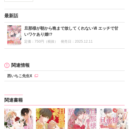
最新話
旦那様が朝から晩まで放してくれないⅦ エッチで甘
いワケあり婚!?
定価：
750円（税抜）
発売日：
2025.12.11
関連情報
西いちこ先生X
関連書籍