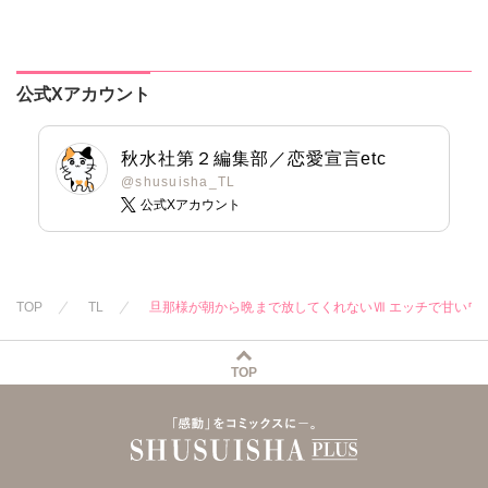
愛を知らない彼に
な指遣いから感じ
ルームシェアは雄
踊る毒林檎
さくら蒼
さくら蒼
本当の愛を教えま
る圧倒的快感～
濃度300％!?
す!!
【合冊版】
公式Xアカウント
秋水社第２編集部／恋愛宣言etc
@shusuisha_TL
公式Xアカウント
TOP
TL
旦那様が朝から晩まで放してくれないⅦ エッチで甘いワケ
TOP