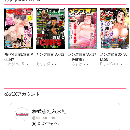
鯖虎クロ
鯖虎クロ
佐久間薫
鯖虎クロ
真田ハイジ
真田ハイジ
坂崎未侑
相田早智子
相田早智子
桃凪めぐ
鯖虎クロ
桃凪めぐ
桃凪めぐ
日野塔子
相田早智子
日野塔子
日野塔子
北里千寿
桃凪めぐ
由多いり
NUKI
由多いり
由多いり
日野塔子
ほなみるか
奥原まむ
由多いり
モバイルBL宣言 V
ヤング宣言 Vol.92
メンズ宣言 Vol.17
メンズ宣言DX Vo
ol.147
（改訂版）
l.103
いけがみ小5
ありま猛
ころすけ
DigitalCute
ミツハシトモ
まるいしかく
とけーうさぎ
みずしま聖
やゆ
砂
金井たつお
なめぞう
ゆうづつしろ
冬坂ころも
剣名舞
五月五日
若草カヲル
遠山光
海野幸
桜小路むつみ
相澤みさを
松山三津夫
公式Xアカウント
池田文春
東條仁
孫陽州
樋口あや
大和香
大和正樹
白虎丸
粕谷秀夫
岬ゆきひろ
陽香
滝恵介
葉月かずお
葉月かずお
株式会社秋水社
平田弘次
杏咲モラル
@shusuisha
公式Xアカウント