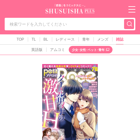
秋水社PLUS（テ
TOP
TL
BL
レディース
青年
メンズ
雑誌
英語版
アムコミ
少女･女性･ペット･青年