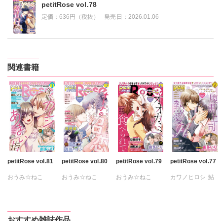
petitRose vol.78
定価：
636円（税抜）
発売日：
2026.01.06
関連書籍
petitRose vol.81
petitRose vol.80
petitRose vol.79
petitRose vol.77
おうみ☆ねこ
おうみ☆ねこ
おうみ☆ねこ
カワノヒロシ
鮎
カワノヒロシ
鮎
カワノヒロシ
鮎
カワノヒロシ
維眞蜜水
黒岬光
維眞蜜水
黒岬光
維眞蜜水
黒岬光
たかはし志貴
鮎
佐久間薫
佐久間薫
佐久間薫
維眞蜜水
黒岬光
坂崎未侑
おすすめ雑誌作品