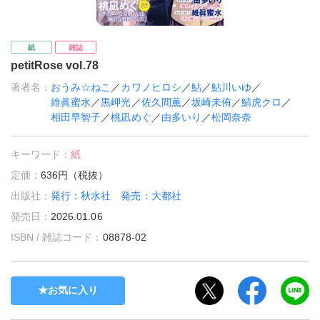
紙
雑誌
petitRose vol.78
著者名：
おうみ☆ねこ
／
カワノヒロシ
／
鮎
／
鮎川いゆ
／
維眞蜜水
／
黒岬光
／
佐久間薫
／
坂崎未侑
／
鯖虎クロ
／
相田早智子
／
桃凪めぐ
／
由多いり
／
松岡奈奈
キーワード：
紙
定価：
636円（税抜）
出版社：
発行：秋水社 発売：大都社
発売日：
2026.01.06
ISBN / 雑誌コード：
08878-02
お気に入り