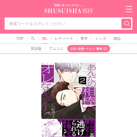
秋水社PLUS（テ
TOP
TL
BL
レディース
青年
メンズ
雑誌
英語版
アムコミ
少女･女性･ペット･青年