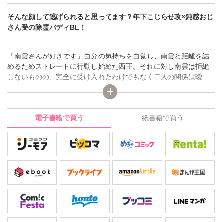
そんな顔して逃げられると思ってます？年下こじらせ攻×鈍感おじ
さん受の除霊バディBL！
「南雲さんが好きです」自分の気持ちを自覚し、南雲と距離を詰
めるためストレートに行動し始めた西王。それに対し南雲は拒絶
しないものの、完全に受け入れたわけでもなく二人の関係は曖昧
なまま…。心霊現象のせいで今まで以上に身体を弄られる事にな
っても、相棒の西王だから許せる。霊相手でも嫉妬を見せる西王
の気持ちは十分伝わっている。それでも本当の意味で受け入れる
電子書籍で買う
紙書籍で買う
か迷いがある南雲だが…。