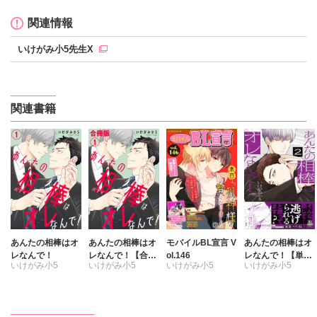
関連情報
いけがみ小5先生X
関連書籍
あんたの相棒はオ
あんたの相棒はオ
モバイルBL宣言 V
あんたの相棒はオ
レなんで！
レなんで！【合冊
ol.146
レなんで！【単行
いけがみ小5
いけがみ小5
いけがみ小5
いけがみ小5
版】
本版】2
ミツハシトモ
やゆ
砂
冬坂ころも