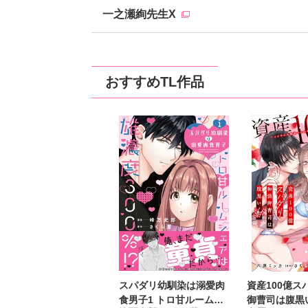
一之瀬絢先生X
おすすめTL作品
スパダリ幼馴染は溺愛肉
資産100億ス
食男子1 トロ甘ルームシ
御曹司は腹黒