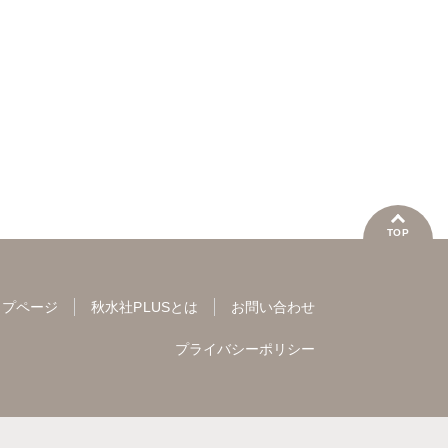
桐嶋ショウコ
蒼田カヤ
加鳥ユ
【完全版】
夫婦再構
をご所
TOP
ップページ
秋水社PLUSとは
お問い合わせ
プライバシーポリシー