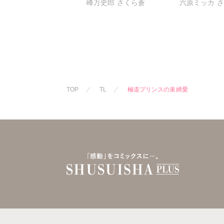
峰万史郎
さくら蒼
六原ミッカ
ェアは雄濃度300％!?
ワルな指遣い
圧倒的快感～
TOP
TL
極道プリンスの束縛愛