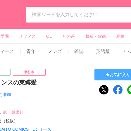
ィーンズラブ・ボーイズラブ等）
学園
オフィス
OL
年の差
禁断・背徳
絶倫
ィース
青年
メンズ
雑誌
英語版
ア
単行本
お気に入り
リンスの束縛愛
之瀬絢
：
紙
紙書籍
8円（税抜）
DAITO COMICS TLシリーズ