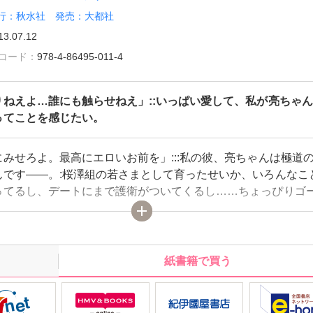
行：秋水社 発売：大都社
13.07.12
雑誌コード：
978-4-86495-011-4
りねえよ…誰にも触らせねえ」::いっぱい愛して、私が亮ちゃ
ってことを感じたい。
みせろよ。最高にエロいお前を」:::私の彼、亮ちゃんは極道
んです――。:桜澤組の若さまとして育ったせいか、いろんなこ
ってるし、デートにまで護衛がついてくるし……ちょっぴりゴ
、私だけを大事にしてくれる亮ちゃんに恋しています。:大好き
まりそうなほど激しく愛されると、どんどんあふれて、ほしく
なっちゃう…。
紙書籍で買う