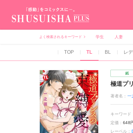
秋水社PLUS（テ
学生
人妻
よく検索されるキーワード
TOP
TL
BL
レデ
紙
極道プ
著者名：
一
キーワード
定価：
64
レーベル：