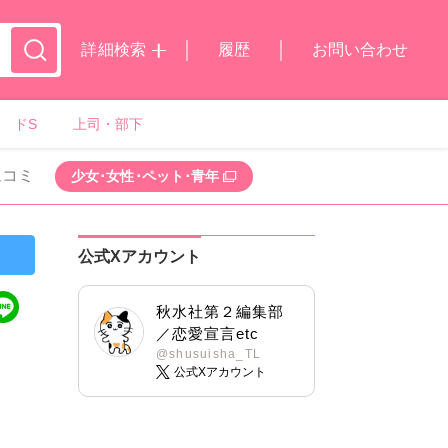
詳細検索
履歴
お問い合わせ
ドS
上司・部下
ムコミ
少女･女性･ペット･青年
公式Xアカウント
秋水社第２編集部
／恋愛宣言etc
@shusuisha_TL
公式Xアカウント