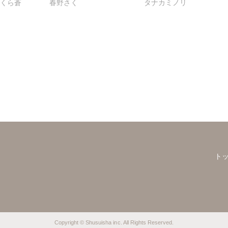
さくら蒼
春野さく
タナカミノリ
から感じる
【合冊版】
ト
Copyright © Shusuisha inc. All Rights Reserved.