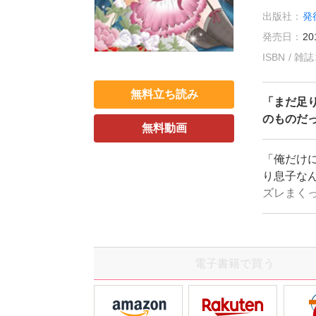
出版社：
発
発売日：
20
ISBN / 
無料立ち読み
「まだ足
のものだ
無料動画
「俺だけに
り息子な
ズレまく
ンだけど
に息が詰
まらなく
電子書籍で買う