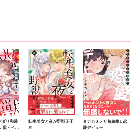
パダリ和装
転生美女と夜が野獣王子
タナカミノリ短編集1 恋
い獣～イジ
Ⅶ
愛デビュー