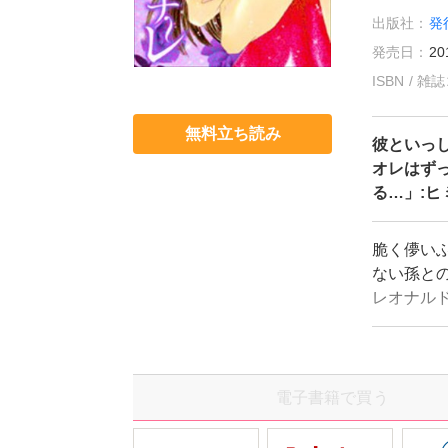
出版社：
発
発売日：
20
ISBN / 
無料立ち読み
彼といっ
オレはず
る…」:
脆く儚い
ない孫との
レオナル
さまざま
が、日本
男、なん
電子書籍で買う