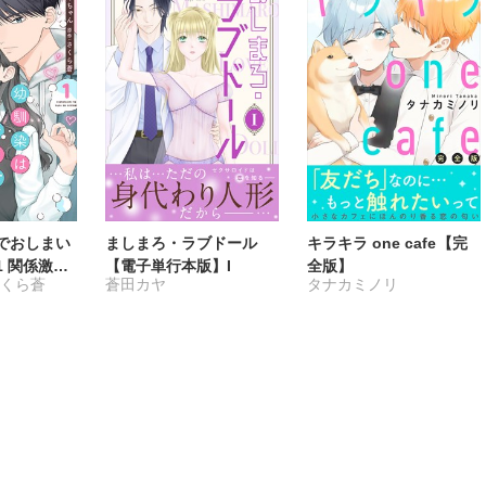
でおしまい
ましまろ・ラブドール
キラキラ one cafe【完
 関係激
【電子単行本版】I
全版】
さくら蒼
蒼田カヤ
タナカミノリ
子が溺愛彼