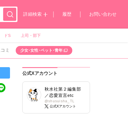
詳細検索
履歴
お問い合わせ
ドS
上司・部下
ムコミ
少女･女性･ペット･青年
公式Xアカウント
秋水社第２編集部
／恋愛宣言etc
@shusuisha_TL
公式Xアカウント