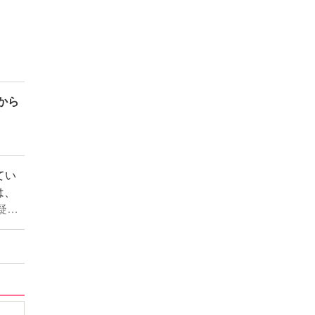
から
てい
は、
…:
った
た