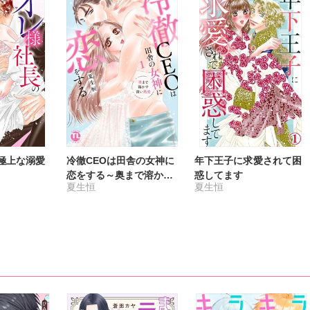
極上な溺愛
冷徹CEOは田舎の女神に
年下王子に求愛されて困
恋をする～奥まで溶かす
惑してます
夏生恒
夏生恒
深い熱愛～【単行本版】
1