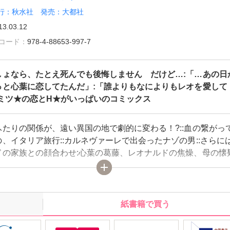
行：秋水社 発売：大都社
13.03.12
雑誌コード：
978-4-88653-997-7
しょなら、たとえ死んでも後悔しません だけど…:「…あの日
っと心葉に恋してたんだ」:「誰よりもなによりもレオを愛して
ヒミツ★の恋とH★がいっぱいのコミックス
ふたりの関係が、遠い異国の地で劇的に変わる！?::血の繋がっ
、イタリア旅行::カルネヴァーレで出会ったナゾの男::さらに
ドの家族との顔合わせ:心葉の葛藤、レオナルドの焦燥、母の懐疑
な人間の思惑が錯綜し、自分から身を引く覚悟を:決めた心葉だ
への帰国途中で思わぬ事件に遭遇。:風前の灯の心葉の前に現れ
とその男とは―。
紙書籍で買う