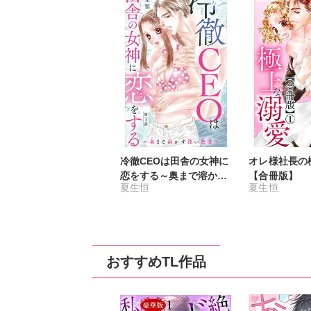
冷徹CEOは田舎の女神に
オレ様社長の
恋をする～奥まで溶かす
【合冊版】
夏生恒
夏生恒
深い熱愛～
おすすめTL作品