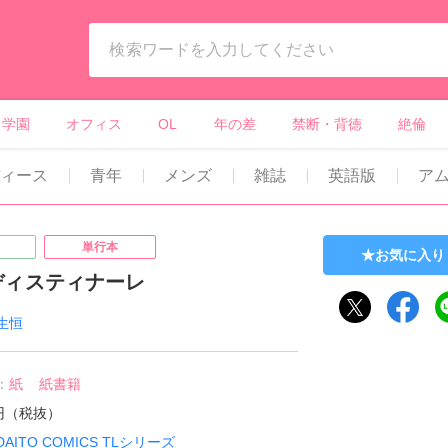
ィーンズラブ・ボーイズラブ等）
学園
オフィス
OL
年の差
禁断・背徳
絶倫
ィース
青年
メンズ
雑誌
英語版
ア
単行本
お気に入り
ディスティナーレ
生恒
：
紙
紙書籍
8円（税抜）
DAITO COMICS TLシリーズ