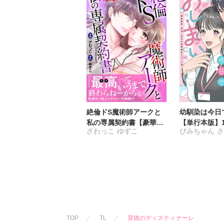
絶倫ドS魔術師アークと
幼馴染は今日
私の専属契約書【豪華
【単行本版】1
ざわっこ
ゆずこ
ぴみちゃん
版】
変。仲良し男
氏になった夜
TOP
TL
背徳のディスティナーレ