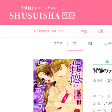
秋水社PLUS（テ
学生
人妻
よく検索されるキーワード
TOP
TL
BL
レデ
紙
背徳の
著者名：
夏
キーワード
定価：
64
レーベル：