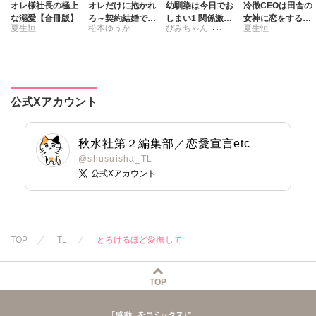
オレ様社長の極上
オレだけに抱かれ
幼馴染は今日でお
冷徹CEOは田舎の
な溺愛【合冊版】
ろ～契約結婚で憧
しまい1 関係激
女神に恋をする～
夏生恒
松本ゆうか
ぴみちゃん
夏生恒
れの教授の妻にな
変。仲良し男子が
奥まで溶かす深い
りました～【合冊
溺愛彼氏になった
熱愛～【単行本
さくら蒼
版】
夜
版】1
公式Xアカウント
秋水社第２編集部／恋愛宣言etc
@shusuisha_TL
公式Xアカウント
TOP
TL
とろけるほど愛撫して
TOP