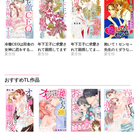
冷徹CEOは田舎の
年下王子に求愛さ
年下王子に求愛さ
抱いて！センセ～
女神に恋をする～
れて困惑してます
れて困惑してます
先生のミダラな家
夏生恒
夏生恒
夏生恒
夏生恒
奥まで溶かす深い
【単行本版】III
庭訪問～
熱愛～
おすすめTL作品