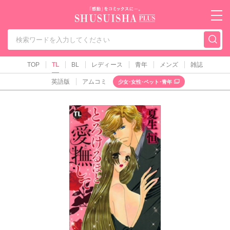
秋水社PLUS（テ
TOP
TL
BL
レディース
青年
メンズ
雑誌
英語版
アムコミ
少女･女性･ペット･青年