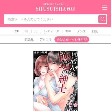
秋水社PLUS（テ
TOP
TL
BL
レディース
青年
メンズ
雑誌
英語版
アムコミ
少女･女性･ペット･青年