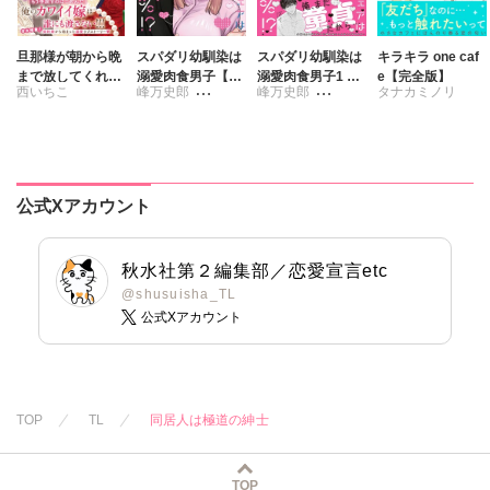
旦那様が朝から晩
スパダリ幼馴染は
スパダリ幼馴染は
キラキラ one caf
まで放してくれな
溺愛肉食男子【単
溺愛肉食男子1 ト
e【完全版】
西いちこ
峰万史郎
峰万史郎
タナカミノリ
いⅧ エッチで甘い
行本版】1トロ甘
ロ甘ルームシェア
ワケあり婚!?
ルームシェアは雄
は雄濃度300％!?
さくら蒼
さくら蒼
濃度300％!?
公式Xアカウント
秋水社第２編集部／恋愛宣言etc
@shusuisha_TL
公式Xアカウント
TOP
TL
同居人は極道の紳士
TOP