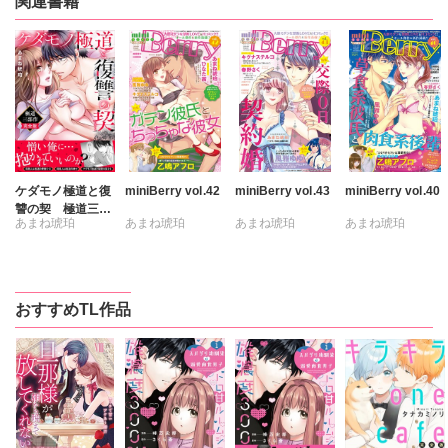
関連書籍
ケダモノ極道と復
miniBerry vol.42
miniBerry vol.43
miniBerry vol.40
讐の契 極道三部
あまね琥珀
あまね琥珀
あまね琥珀
あまね琥珀
作完全版
キグナステルコ
キグナステルコ
キグナステルコ
ひなた茜
ひなた茜
ひなた茜
維眞蜜水
維眞蜜水
維眞蜜水
おすすめTL作品
乙鳴アフロ
乙鳴アフロ
乙鳴アフロ
日浦亜紀
春野さく
寿すず
春野さく
風雅ゆゆ
日浦亜紀
日浦亜紀
風雅ゆゆ
風雅ゆゆ
さんかく
さんかく