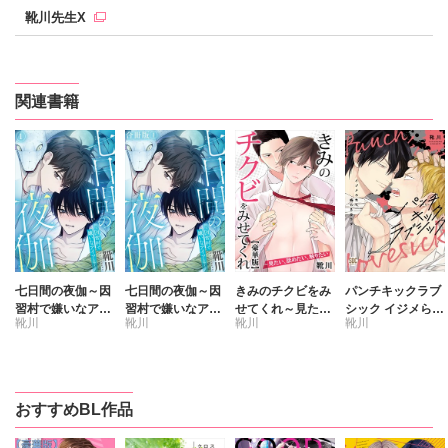
靴川先生X
関連書籍
七日間の夜伽～因
七日間の夜伽～因
きみのチクビをみ
パンチキックラブ
習村で嫌いなアイ
習村で嫌いなアイ
せてくれ～見た
シック イジメられ
靴川
靴川
靴川
靴川
ツと～
ツと～【合冊版】
い、舐めたい、触
て感じるカラダ
りたい【豪華版】
【単行本版】【電
子書店特典付き】
おすすめBL作品