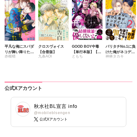
平凡な俺にスパダ
クロスヴォイス
GOOD BOY中毒
バリタチNo.1に負
リが舞い降りた
【合冊版】
【単行本版】【電
けた俺がネコデビ
赤根晴
九条AOI
ともち
神林タカキ
【豪華版】
子限定特典付き】
ューするまで【単
5
行本版】2【電子
限定特典付き】
公式Xアカウント
秋水社BL宣言 info
@mobileblsengen
公式Xアカウント