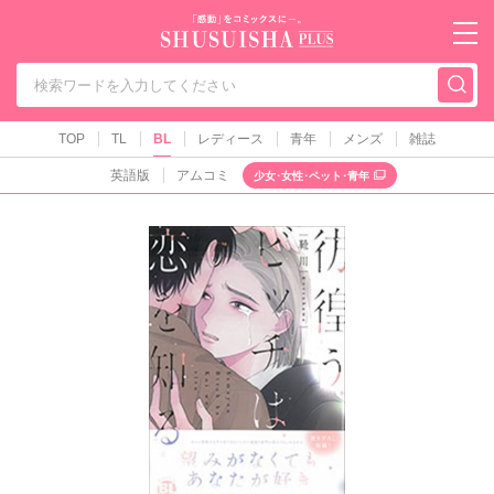
秋水社PLUS（テ
TOP
TL
BL
レディース
青年
メンズ
雑誌
英語版
アムコミ
少女･女性･ペット･青年