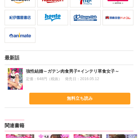
最新話
強性結婚～ガテン肉食男子×インテリ草食女子～
定価：
648円（税抜）
発売日：
2016.05.12
無料立ち読み
関連書籍