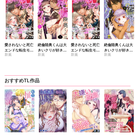
愛されないと死亡
絶倫陸奥くんは大
愛されないと死亡
絶倫陸奥くんは大
エンドな転生モブ
きいクリが好き～
エンドな転生モブ
きいクリが好き
新薫
新薫
新薫
新薫
ですが、一番避け
褐色男子に溺愛さ
ですが、一番避け
【単行本版】～褐
たい最凶王子に体
れっぱなし～
たい最凶王子に体
色男子に溺愛され
ごと溺愛されまく
ごと溺愛されまく
っぱなし～【電子
ってます【合冊
ってます
書店特典付き】11
版】
おすすめTL作品