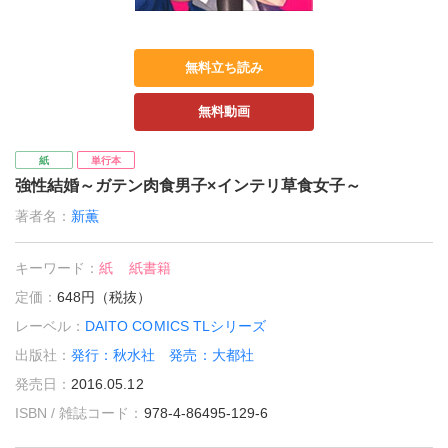
無料立ち読み
無料動画
紙
単行本
強性結婚～ガテン肉食男子×インテリ草食女子～
著者名：
新薫
キーワード：
紙
紙書籍
定価：
648円（税抜）
レーベル：
DAITO COMICS TLシリーズ
出版社：
発行：秋水社 発売：大都社
発売日：
2016.05.12
ISBN / 雑誌コード：
978-4-86495-129-6