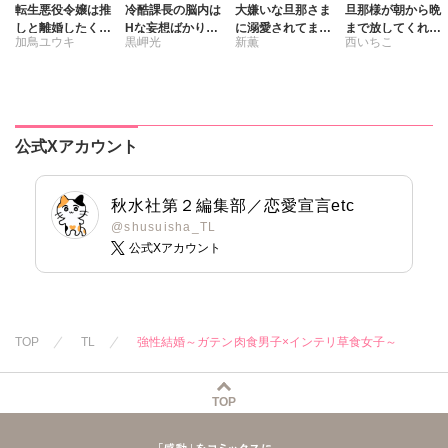
転生悪役令嬢は推
冷酷課長の脳内は
大嫌いな旦那さま
旦那様が朝から晩
しと離婚したくな
Hな妄想ばかり。
に溺愛されてます
まで放してくれな
加鳥ユウキ
黒岬光
新薫
西いちこ
い 旦那様は夫婦
【合冊版】
～ドSな社長と政
いⅧ エッチで甘い
再構築のため毎夜
略結婚～【合冊
ワケあり婚!?
Hをご所望です
版】
公式Xアカウント
秋水社第２編集部／恋愛宣言etc
@shusuisha_TL
公式Xアカウント
TOP
TL
強性結婚～ガテン肉食男子×インテリ草食女子～
TOP