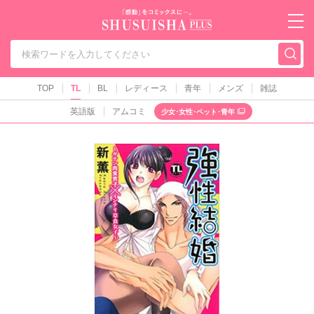
秋水社PLUS（テ
TOP
TL
BL
レディース
青年
メンズ
雑誌
英語版
アムコミ
少女･女性･ペット･青年