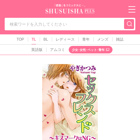
秋水社PLUS（テ
TOP
TL
BL
レディース
青年
メンズ
雑誌
英語版
アムコミ
少女･女性･ペット･青年