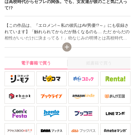
は高校時代からセフレの関係。でも、女友達が彼のこと気に入っ
て!?
【この作品は、『エロメン!～私の彼氏はAV男優!?～』にも収録さ
れています】「触れられてからだが熱くなるのも… ただ からだの
相性がいいだけに決まってる！」幼なじみの明博とは高校時代か
らセフレの関係。お互い恋人もいないし、気軽にコイバナっぽい
ことも下らない冗談も言える仲だからすっごく楽♪ でも、女友達
が明博のこと気に入っちゃって!? 今度紹介してあげる、って思わ
電子書籍で買う
紙書籍で買う
ず言っちゃったけど、何だかその日からすごく胸が苦しい…。そ
して、二人のデートの日があっという間に来て!? 明博、見た目
は草食系のくせに中身は肉食系だから、もう女友達に愛撫したり
生エッチしちゃったのかな…。今更、明博へのほんとの気持に気
付くなんて遅いのに…。