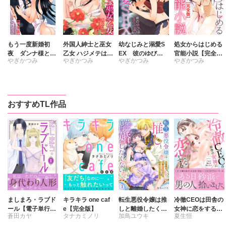
もう一度新婚初
外国人紳士と巫女
幼なじみと溺愛S
処女からはじめる
夜 ダンナ様と初
乙女 ハジメテは優
EX 彼のゆびは
官能小説【完全
やぎかつみ
やぎかつみ
やぎかつみ
やぎかつみ
めて【完全版】
しく淫らな儀式
淫らに這う【完全
版】
【完全版】
版】
おすすめTL作品
ましまろ・ラブド
キラキラ one caf
転生悪役令嬢は推
冷徹CEOは田舎の
ール【電子単行本
e【完全版】
しと離婚したくな
女神に恋をする
蒼田カヤ
タナカミノリ
加鳥ユウキ
夏生恒
版】I
い 旦那様は夫婦
1 奥まで溶かす