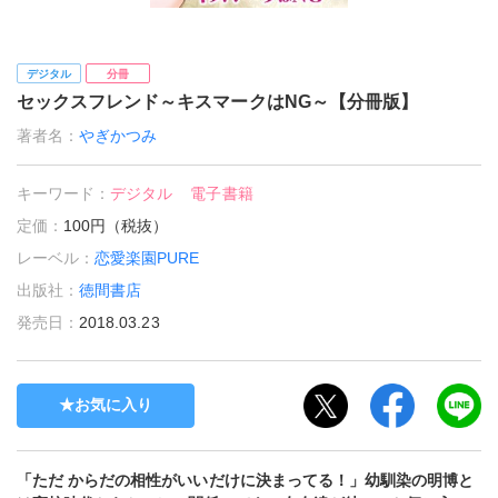
デジタル
分冊
セックスフレンド～キスマークはNG～【分冊版】
著者名：
やぎかつみ
キーワード：
デジタル
電子書籍
定価：
100円（税抜）
レーベル：
恋愛楽園PURE
出版社：
徳間書店
発売日：
2018.03.23
お気に入り
「ただ からだの相性がいいだけに決まってる！」幼馴染の明博と