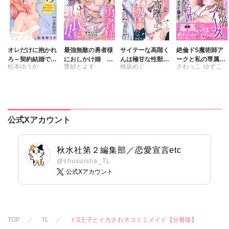
オレだけに抱かれ
最強無敵の勇者様
サイテーな高階く
絶倫ドS魔術師ア
ろ～契約結婚で憧
におしかけ婚 義
んは極甘な性獣で
ークと私の専属契
松本ゆうか
豊砂とよす
桃凪めぐ
ざわっこ
ゆずこ
れの教授の妻にな
実家に搾取されて
した【合冊版】
約書【豪華版】
りました～【合冊
愛を知らない彼に
踊る毒林檎
版】
本当の愛を教えま
す!!
公式Xアカウント
秋水社第２編集部／恋愛宣言etc
@shusuisha_TL
公式Xアカウント
TOP
TL
ドS王子とイカされネコミミメイド【分冊版】