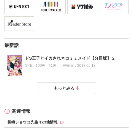
最新話
ドS王子とイカされネコミミメイド【分冊版】 2
定価：
100円（税抜）
発売日：
2018.05.18
ドS王子とイカされネコミミメイド【分冊版】 1
もっとみる
定価：
100円（税抜）
発売日：
2018.05.18
関連情報
桐嶋ショウコ先生その他情報