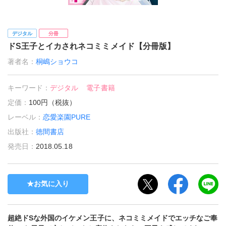
デジタル
分冊
ドS王子とイカされネコミミメイド【分冊版】
著者名：
桐嶋ショウコ
キーワード：
デジタル
電子書籍
定価：
100円（税抜）
レーベル：
恋愛楽園PURE
出版社：
徳間書店
発売日：
2018.05.18
お気に入り
超絶ドSな外国のイケメン王子に、ネコミミメイドでエッチなご奉