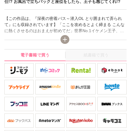
仕!? お風呂で立ちバックと座位をしたら、王子も感じてくれ!?
【この作品は、『深夜の密着バス～潜入OL とり囲まれて弄られ
て』にも収録されています】「ここを攻めるとよく締まる こんな
に熱くさせるのはおまえが初めてだ」世界No.1イケメン王子、ル
ーブル王国の碧殿下が、突然我が家にホームステイしに来て!? え
っ、私が居王子のお世話係!? しかもネコミミメイドの姿で…性欲
処理も!? 王子の超絶ドSなエッチや、傲慢すぎる態度に最初は辟
電子書籍で買う
紙書籍で買う
易してたけど、しつこい元彼を追い払ってくれた姿に思わずキュ
ンキュンしちゃって!? お風呂場でアソコを舐められ、立ちバック
から座位…、王子も感じてくれてるの!? 結ばれるはずもないの
に、私、王子のこといつの間にか…。