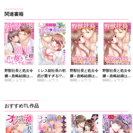
関連書籍
野獣社長と処女令
ミレス副社長の初
野獣社長と処女令
野獣社長と処女令
嬢～政略結婚はじ
恋が重すぎる!?～
嬢～政略結婚はじ
嬢～政略結婚はじ
桐嶋ショウコ
桐嶋ショウコ
桐嶋ショウコ
桐嶋ショウコ
めました～【完全
情熱に溶かされ
めました～【合冊
めました～
版】
て、溺れるカラダ
版】
～
おすすめTL作品