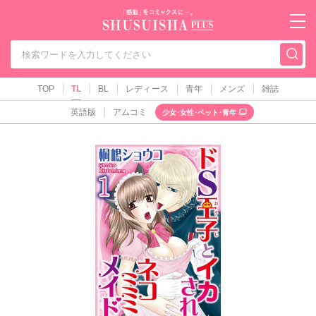
秋水社PLUS（テ
TOP
TL
BL
レディース
青年
メンズ
雑誌
英語版
アムコミ
少女･女性･ペット･青年