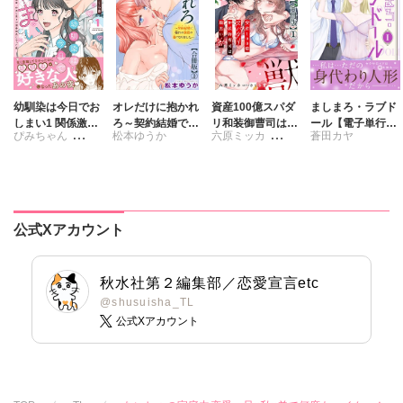
幼馴染は今日でお
オレだけに抱かれ
資産100億スパダ
ましまろ・ラブド
しまい1 関係激
ろ～契約結婚で憧
リ和装御曹司は腹
ール【電子単行本
ぴみちゃん
松本ゆうか
六原ミッカ
蒼田カヤ
変。仲良し男子が
れの教授の妻にな
黒い獣～イジワル
版】I
溺愛彼氏になった
りました～【合冊
な指遣いから感じ
さくら蒼
さくら蒼
夜
版】
る圧倒的快感～
【合冊版】
公式Xアカウント
秋水社第２編集部／恋愛宣言etc
@shusuisha_TL
公式Xアカウント