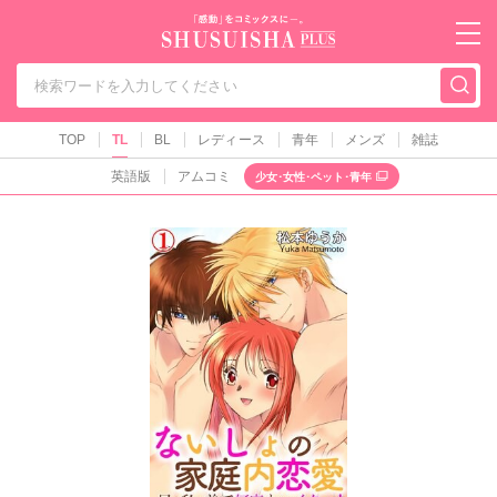
秋水社PLUS（テ
TOP
TL
BL
レディース
青年
メンズ
雑誌
英語版
アムコミ
少女･女性･ペット･青年