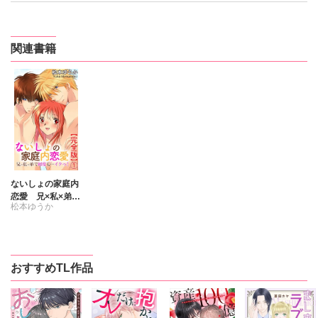
関連書籍
ないしょの家庭内
恋愛 兄×私×弟で
松本ゆうか
何度も…イクっ！
【完全版】
おすすめTL作品