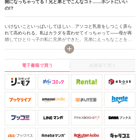
開になっちゃってる！兄と弟とでこんなコト……ホントにいい
の!?
いけないこといっぱいしてほしい…アソコと乳首をしつこく弄ら
れて高められる。私はカラダを震わせてイっちゃって――母が再
婚してひとりっ子の私に兄弟ができた。兄弟にえっちなことをさ
れる夢を何度も見てしまう私…こんな夢を見てるなんて、兄弟に
は絶対に知られたくない！ って思ってたのに!? 夢みたいな展開に
あたふたする私。こんなカンケイ……ホントにいいの!? ※このタ
電子書籍で買う
紙書籍で買う
イトルは『ひみつの家庭内恋愛 禁断★兄×私×弟』につながってい
ます。