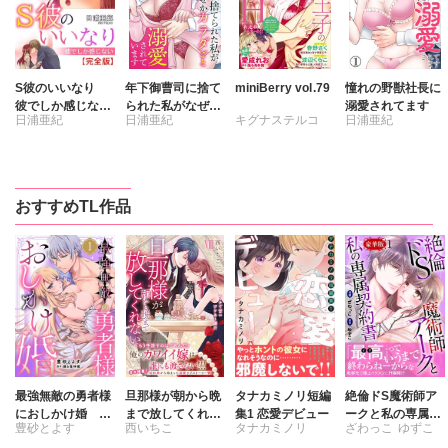
S彼のいいなり
年下御曹司に捨て
miniBerry vol.79
憧れの野獣社長に
彼でしか感じない
られた私がなぜか
溺愛されてます
日浦亜紀
日浦亜紀
キグナステルコ
日浦亜紀
【完全版】
カラダごと溺愛さ
れています
ひなた茜
維眞蜜水
春野さく
新薫
おすすめTL作品
渡辺くらこ
日浦亜紀
樋口あや
美月李予
さんかく
踊る毒林檎
沢音千尋
藤春都
片山絢森
愛成れお
最強無敵の勇者様
旦那様が朝から晩
タナカミノリ短編
絶倫ドS魔術師ア
におしかけ婚 義
まで放してくれな
集1 恋愛デビュー
ークと私の専属契
豊砂とよす
西いちこ
タナカミノリ
ざわっこ
ゆずこ
実家に搾取されて
いⅧ エッチで甘い
約書【豪華版】