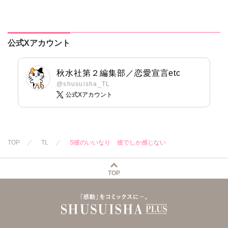
愛を知らない彼に
ワケあり婚!?
踊る毒林檎
本当の愛を教えま
す!!
公式Xアカウント
秋水社第２編集部／恋愛宣言etc
@shusuisha_TL
公式Xアカウント
TOP
TL
S彼のいいなり 彼でしか感じない
TOP