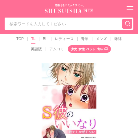
秋水社PLUS（テ
TOP
TL
BL
レディース
青年
メンズ
雑誌
英語版
アムコミ
少女･女性･ペット･青年