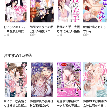
おいしいエモノ。
強引マスターの私
教授の左手 火照
絶倫彼氏とじらし
草食系上司にさ
だけの溺愛メニュ
る体に冷たい指輪
プレイ
白波
白波
白波
白波
さげるカラダ
ー
おすすめTL作品
サイテーな高階く
冷酷課長の脳内は
絶倫ドS魔術師ア
冷徹CEOは田舎の
んは極甘な性獣で
Hな妄想ばかり。
ークと私の専属契
女神に恋をする～