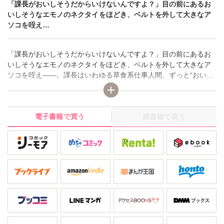
「課長がおいしそうだからいけないんですよ？」目の前にあるお
いしそうなエモノのネクタイをほどき、ベルトを外して大きなア
ソコを咥え…
「課長がおいしそうだからいけないんですよ？」目の前にあるお
いしそうなエモノのネクタイをほどき、ベルトを外して大きなア
ソコを咥え――。課長はいわゆる草食系仕事人間、ずっと“おいし
そう”な人だと思っていた。お近づきになるきっかけをうかがって
いたらそんな中社内の飲み会が企画され、私にチャンスが巡って
きた!? 下戸な彼となんとかお近づきにならくちゃ――！――表題
電子書籍で買う
紙書籍で買う
作の他『絶倫彼氏とじらしプレイ』『強引マスターの私だけの溺
愛メニュー』『教授の左手 火照る体に冷たい指輪』を収録して
います。重複購入にご注意ください。