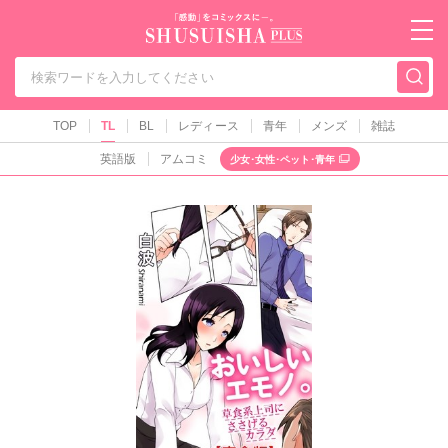
秋水社PLUS（テ
TOP
TL
BL
レディース
青年
メンズ
雑誌
英語版
アムコミ
少女･女性･ペット･青年