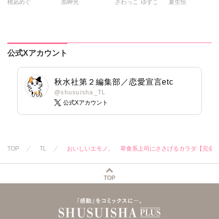
桃凪めぐ
黒岬光
ざわっこ
ゆずこ
夏生恒
した【合冊版】
【合冊版】
約書【豪華版】
奥まで溶かす深い
熱愛～【単行本
版】1
公式Xアカウント
秋水社第２編集部／恋愛宣言etc
@shusuisha_TL
公式Xアカウント
TOP
TL
おいしいエモノ。 草食系上司にささげるカラダ【完全
TOP