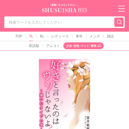
秋水社PLUS（テ
TOP
TL
BL
レディース
青年
メンズ
雑誌
英語版
アムコミ
少女･女性･ペット･青年