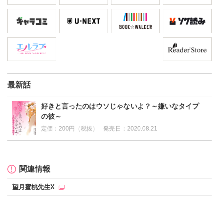
最新話
好きと言ったのはウソじゃないよ？～嫌いなタイプ
の彼～
定価：
200円（税抜）
発売日：
2020.08.21
関連情報
望月蜜桃先生X