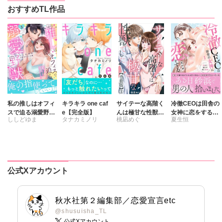
おすすめTL作品
私の推しはオフィ
キラキラ one caf
サイテーな高階く
冷徹CEOは田舎の
スで迫る溺愛野獣
e【完全版】
んは極甘な性獣で
女神に恋をする
ししどゆま
タナカミノリ
桃凪めぐ
夏生恒
～聖域無視、迫ら
した【合冊版】
1 奥まで溶かす
れ抱かれる絶頂ト
深い熱愛
さくら蒼
ロトロ生活～【電
子単行本版】3
公式Xアカウント
秋水社第２編集部／恋愛宣言etc
@shusuisha_TL
公式Xアカウント