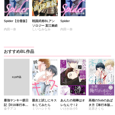
Spider【分冊版】
戦国武将BLアン
Spider
ソロジー 直江兼続
内田一奈
しいなみなみ
内田一奈
たなはらりうら
はしだ由花里
青飯ミサコ
おすすめBL作品
池田ソウコ
内田一奈
氷栗優
霧嶋珠生
きゐち三文
くもぎり太郎
ナナメグリ
ホマ蔵
卯月翔
桑原祐子
高口里純
最強ヤンキー躾日
親友と試しにキス
あんたの相棒はオ
高嶺のSubのあば
記【R18単行本
をしてみたら
レなんで！2
き方【単行本版】
水無月ルカ
金子アコ
ミツハシトモ
いけがみ小5
近原さくら
版】
2君の心をとかす
藤城翔
コマンド【電子限