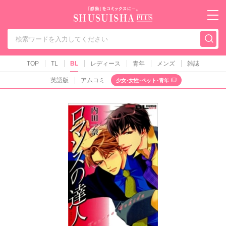
秋水社PLUS（テ
TOP
TL
BL
レディース
青年
メンズ
雑誌
英語版
アムコミ
少女･女性･ペット･青年