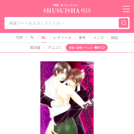
秋水社PLUS（テ
TOP
TL
BL
レディース
青年
メンズ
雑誌
英語版
アムコミ
少女･女性･ペット･青年