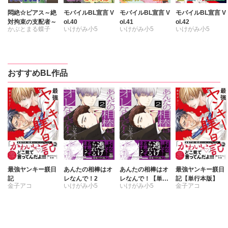
悶絶☆ピアス～絶
モバイルBL宣言 V
モバイルBL宣言 V
モバイルBL宣言 V
対拘束の支配者～
ol.40
ol.41
ol.42
かぶとまる蝶子
いけがみ小5
いけがみ小5
いけがみ小5
かぶとまる蝶子
うみの
うみの
鬼丸すぐる
かぶとまる蝶子
かぶとまる蝶子
市花マツビ
楽田トリノ
靴川
高瀬七緒
おすすめBL作品
楠田らら
市花マツビ
市花マツビ
風雅ゆゆ
楠田らら
楠田らら
恋煩シビト
風雅ゆゆ
風雅ゆゆ
麻井キンタ
最強ヤンキー躾日
あんたの相棒はオ
あんたの相棒はオ
最強ヤンキー躾日
記
レなんで！2
レなんで！【単行
記【単行本版】
金子アコ
いけがみ小5
いけがみ小5
金子アコ
本版】2