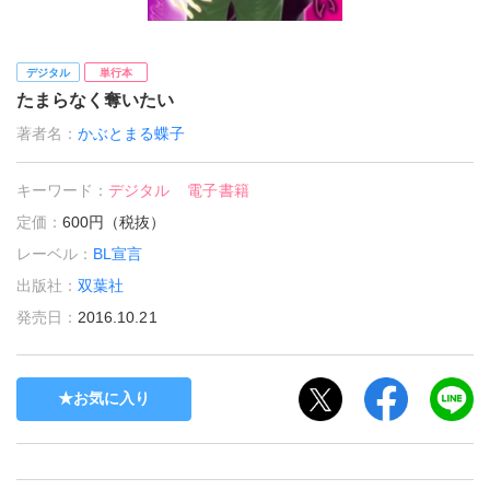
デジタル
単行本
たまらなく奪いたい
著者名：
かぶとまる蝶子
キーワード：
デジタル
電子書籍
定価：
600円（税抜）
レーベル：
BL宣言
出版社：
双葉社
発売日：
2016.10.21
お気に入り