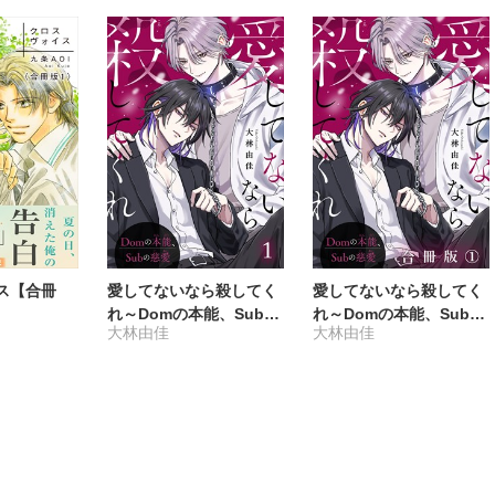
ス【合冊
愛してないなら殺してく
愛してないなら殺してく
れ～Domの本能、Subの
れ～Domの本能、Subの
大林由佳
大林由佳
慈愛～
慈愛～【合冊版】