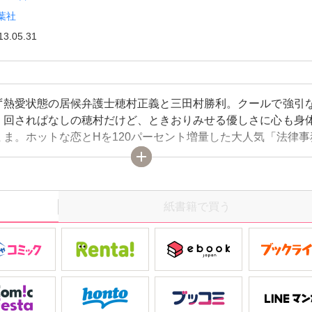
葉社
13.05.31
ず熱愛状態の居候弁護士穂村正義と三田村勝利。クールで強引
り回されぱなしの穂村だけど、ときおりみせる優しさに心も身
まま。ホットな恋とHを120パーセント増量した大人気「法律事
」シリーズ新作書きおろし54ページに加えオール単行本初収録
集!!
紙書籍で買う