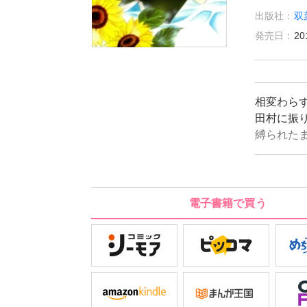
出版社：
双
発売日：
20
相変わら
田村に振
縛られた
の王子様
の著者自選
電子書籍で買う