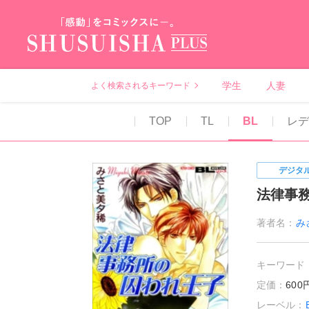
秋水社PLUS（テ
学生
人妻
よく検索されるキーワード
TOP
TL
BL
レ
デジタ
法律事
著者名：
み
キーワード
定価：
60
レーベル：