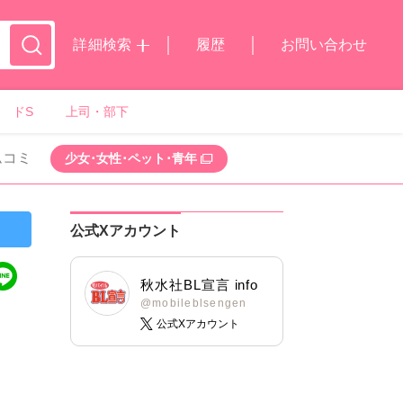
詳細検索
履歴
お問い合わせ
ドS
上司・部下
ムコミ
少女･女性･ペット･青年
公式Xアカウント
秋水社BL宣言 info
@mobileblsengen
公式Xアカウント