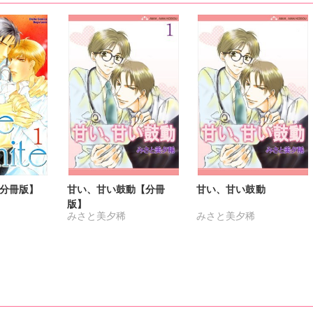
e【分冊版】
甘い、甘い鼓動【分冊
甘い、甘い鼓動
版】
みさと美夕稀
みさと美夕稀