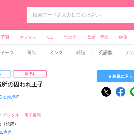
ィーンズラブ・ボーイズラブ等）
学園
オフィス
OL
年の差
禁断・背徳
絶倫
ディース
青年
メンズ
雑誌
英語版
ア
ル
単行本
お気に入り
務所の囚われ王子
さと美夕稀
：
デジタル
電子書籍
0円（税抜）
BL宣言