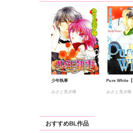
少年執事
Pure Whit
みさと美夕稀
みさと美夕稀
おすすめBL作品