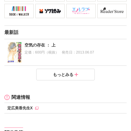
最新話
空気の存在 ： 上
定価：
600円（税抜）
発売日：
2013.06.07
空気の存在 ： 下
もっとみる
定価：
600円（税抜）
発売日：
2013.09.27
関連情報
定広美香先生X