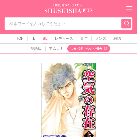
秋水社PLUS（テ
TOP
TL
BL
レディース
青年
メンズ
雑誌
英語版
アムコミ
少女･女性･ペット･青年