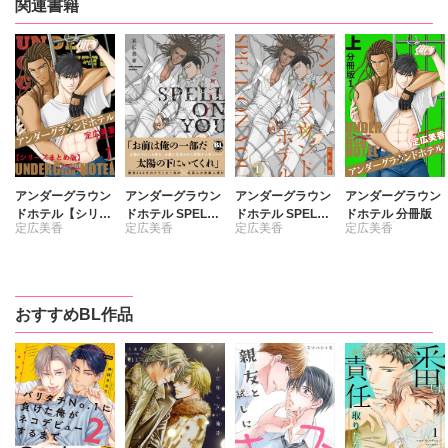
関連書籍
アンダーグラウン
アンダーグラウン
アンダーグラウン
アンダーグラウン
ドホテル【シリー
ドホテル SPELL
ドホテル SPELL
ドホテル 分冊版
定広美香
定広美香
定広美香
定広美香
ズまとめ版】
ON YOU【単行本
ON YOU
版】【電子書店特
典付き】
おすすめBL作品