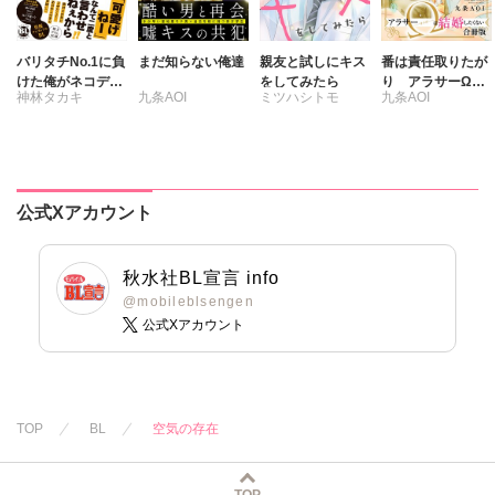
バリタチNo.1に負
まだ知らない俺達
親友と試しにキス
番は責任取りたが
けた俺がネコデビ
をしてみたら
り アラサーΩは
神林タカキ
九条AOI
ミツハシトモ
九条AOI
ューするまで【単
結婚したくない
行本版】2【電子
【合冊版】
限定特典付き】
公式Xアカウント
秋水社BL宣言 info
@mobileblsengen
公式Xアカウント
TOP
BL
空気の存在