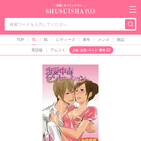
秋水社PLUS（テ
TOP
TL
BL
レディース
青年
メンズ
雑誌
英語版
アムコミ
少女･女性･ペット･青年