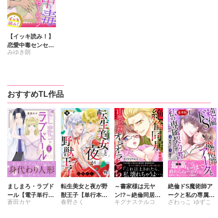
【イッキ読み！】
恋愛中毒センセー
みゆき朗
ション
おすすめTL作品
ましまろ・ラブド
転生美女と夜が野
～書家様は元ヤ
絶倫ドS魔術師ア
ール【電子単行本
獣王子【単行本
ン!?～絶倫同居
ークと私の専属契
蒼田カヤ
春野さく
キグナステルコ
ざわっこ
ゆずこ
版】I
版】【電子書店限
山奥監禁オラオラ
約書【豪華版】
定特典付き】7
えっち【完全版】