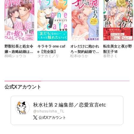
野獣社長と処女令
キラキラ one caf
オレだけに抱かれ
転生美女と夜が野
嬢～政略結婚はじ
e【完全版】
ろ～契約結婚で憧
獣王子Ⅶ
桐嶋ショウコ
タナカミノリ
松本ゆうか
春野さく
めました～【完全
れの教授の妻にな
版】
りました～【合冊
版】
公式Xアカウント
秋水社第２編集部／恋愛宣言etc
@shusuisha_TL
公式Xアカウント