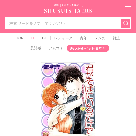
秋水社PLUS（テ
TOP
TL
BL
レディース
青年
メンズ
雑誌
英語版
アムコミ
少女･女性･ペット･青年