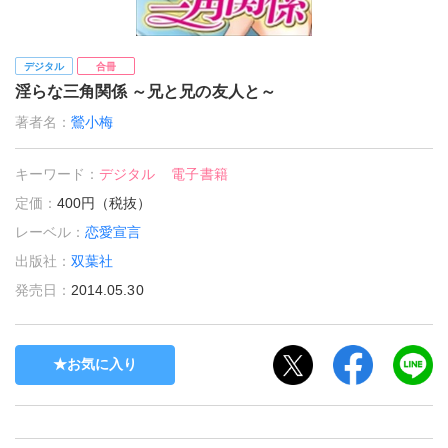
デジタル
合冊
淫らな三角関係 ～兄と兄の友人と～
著者名：
鶯小梅
キーワード：
デジタル
電子書籍
定価：
400円（税抜）
レーベル：
恋愛宣言
出版社：
双葉社
発売日：
2014.05.30
お気に入り