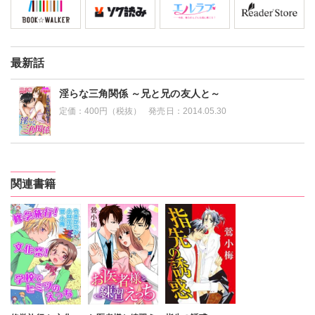
最新話
淫らな三角関係 ～兄と兄の友人と～
定価：
400円（税抜）
発売日：
2014.05.30
関連書籍