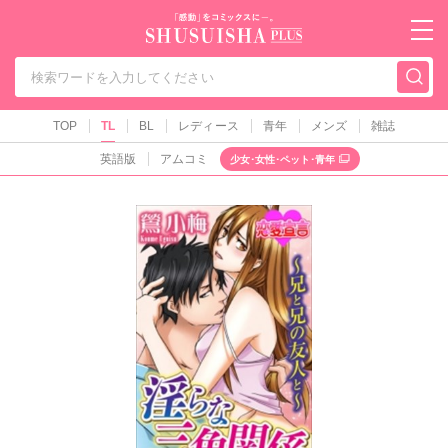
秋水社PLUS（テ
TOP
TL
BL
レディース
青年
メンズ
雑誌
英語版
アムコミ
少女･女性･ペット･青年