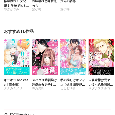
修学旅行！ 文化
お医者様と練習え
指先の誘惑
祭！ 学校でヒミツ
っち
やぎかつみ
鶯小梅
鶯小梅
のえっち
小林花乃
鶯小梅
おすすめTL作品
キラキラ one caf
スパダリ幼馴染は
私の推しはオフィ
～書家様は元ヤ
e【完全版】
溺愛肉食男子1 ト
スで迫る溺愛野獣
ン!?～絶倫同居
タナカミノリ
峰万史郎
ししどゆま
キグナステルコ
ロ甘ルームシェア
～聖域無視、迫ら
山奥監禁オラオラ
は雄濃度300％!?
れ抱かれる絶頂ト
えっち【完全版】
さくら蒼
さくら蒼
ロトロ生活～【電
子単行本版】3