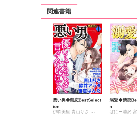
関連書籍
悪い男◆禁恋BestSelect
溺愛◆禁恋Best
ion
n
伊吹美里
青山りさ
ばにー浦沢
宮
川上ちけ
朝生和江
桐坂真生
桐嶋
鈴井アラタ
笹倉ぱんだ
青山りさ
川上
ゆめみきらら
ヤマグチシン