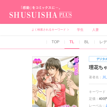
秋水社PLUS（テ
学生
人妻
よく検索されるキーワード
TOP
TL
BL
レデ
デジタ
理花ち
著者名：
川
キーワード
定価：
40
レーベル：