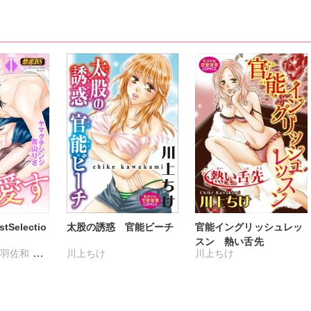
Selectio
太股の誘惑 官能ビーチ
官能イングリッシュレッ
スン 熱い舌先
羽佐和
川上ちけ
川上ちけ
ショウコ
ちけ
ジ