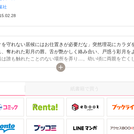
葉社
15.02.28
けを守れない居候にはお仕置きが必要だな」突然理花にカラダ
れ、奪われた彩月の唇。舌が艶かしく絡み合い、戸惑う彩月を
指は誰も触れたことのない場所を弄り…。幼い頃に両親を亡く
てられた彩月。祖父も亡くなり一人暮らしを始めた矢先、住ん
トが火事にあい、家なし子になってしまう。『なにかあればこ
なさい』祖父から聞いていた桜井理花さんを頼りに家に向かう
たのはボサボサの髪の毛で無精ひげ、口の悪い強面の男性で…
紙書籍で買う
条件はある部屋には入らないこと」何か秘密がありそうな理花と
居生活が始まるものの、早速彩月はいいつけを破ってしまい…