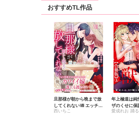
おすすめTL作品
旦那様が朝から晩まで放
年上極道は純
してくれないⅧ エッチで
ザのくせに保
西いちこ
愛成れお
踊
甘いワケあり婚!?
はやめて【合