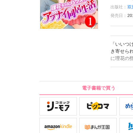
出版社：
双
発売日：
20
「いいつ
き寄せら
に理花の
祖父に育
たアパー
達を頼り
そこにい
電子書籍で買う
「同居の
きりの同