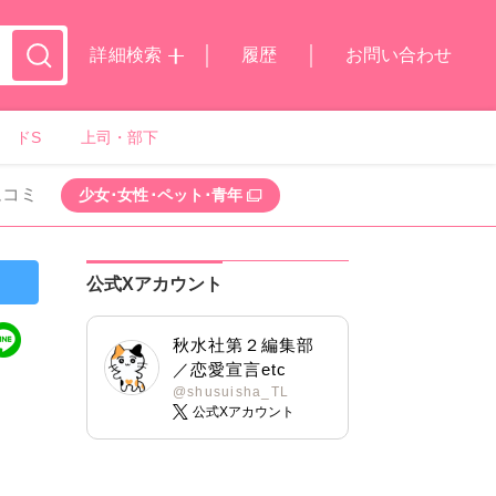
詳細検索
履歴
お問い合わせ
ドS
上司・部下
ムコミ
少女･女性･ペット･青年
公式Xアカウント
秋水社第２編集部
／恋愛宣言etc
@shusuisha_TL
公式Xアカウント