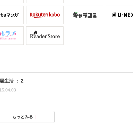
生活 ： 2
15.04.03
活 ： 1
もっとみる
.02.28