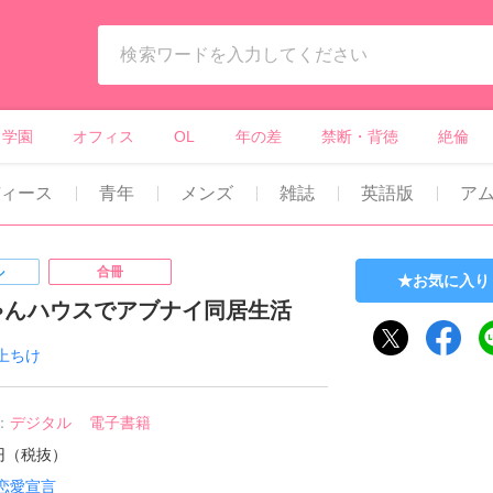
ィーンズラブ・ボーイズラブ等）
学園
オフィス
OL
年の差
禁断・背徳
絶倫
ィース
青年
メンズ
雑誌
英語版
ア
ル
合冊
お気に入り
ゃんハウスでアブナイ同居生活
上ちけ
：
デジタル
電子書籍
0円（税抜）
恋愛宣言