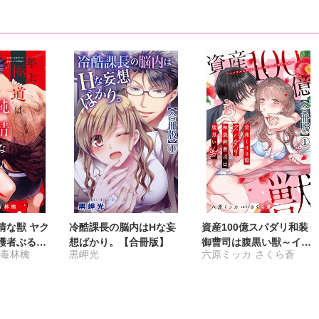
情な獣 ヤク
冷酷課長の脳内はHな妄
資産100億スパダリ和装
護者ぶるの
想ばかり。【合冊版】
御曹司は腹黒い獣～イジ
る毒林檎
黒岬光
六原ミッカ
さくら蒼
冊版】
ワルな指遣いから感じる
圧倒的快感～【合冊版】