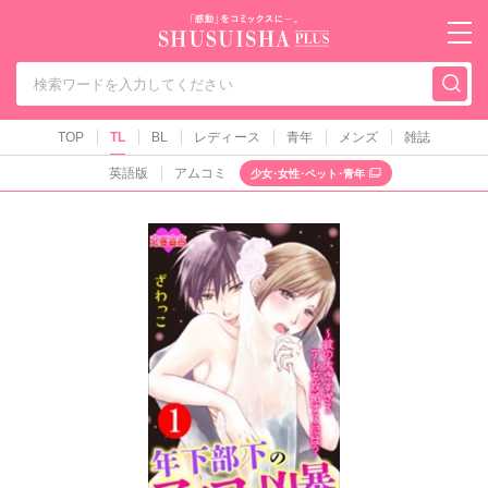
秋水社PLUS（テ
TOP
TL
BL
レディース
青年
メンズ
雑誌
英語版
アムコミ
少女･女性･ペット･青年