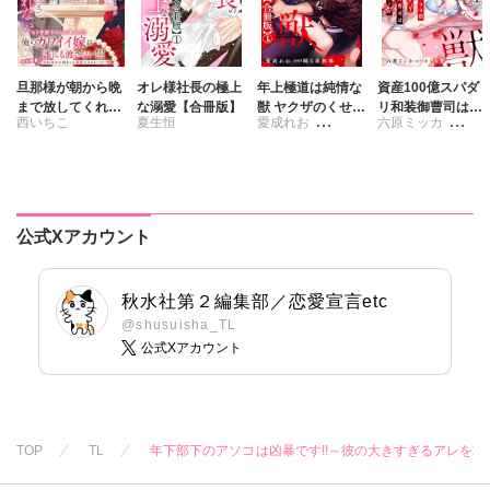
旦那様が朝から晩
オレ様社長の極上
年上極道は純情な
資産100億スパダ
まで放してくれな
な溺愛【合冊版】
獣 ヤクザのくせに
リ和装御曹司は腹
西いちこ
夏生恒
愛成れお
六原ミッカ
いⅧ エッチで甘い
保護者ぶるのはや
黒い獣～イジワル
ワケあり婚!?
めて【合冊版】
な指遣いから感じ
踊る毒林檎
さくら蒼
る圧倒的快感～
【合冊版】
公式Xアカウント
秋水社第２編集部／恋愛宣言etc
@shusuisha_TL
公式Xアカウント
TOP
TL
年下部下のアソコは凶暴です!!～彼の大きすぎるアレを攻