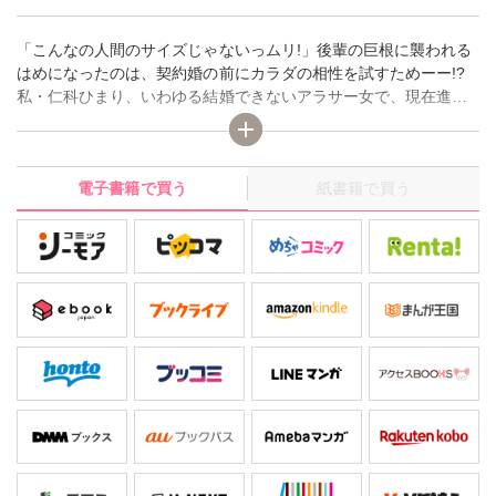
「こんなの人間のサイズじゃないっムリ!」後輩の巨根に襲われる
はめになったのは、契約婚の前にカラダの相性を試すためーー!?
私・仁科ひまり、いわゆる結婚できないアラサー女で、現在進行
形で悩んでいます。社長からのお見合いの話を断るために婚約者
がいる嘘をついてしまって、嘘がばれたらクビかもしれないとビ
クビクしています。そこで年下部下・高槻君から契約婚を提案さ
電子書籍で買う
紙書籍で買う
れて、酔っ払った私はよく考えもせずにＯＫしちゃって…。しか
も部屋に連れ込まれてＨすることに。意外と上手い彼の愛撫テク
ニックで私は感じすぎて「もう挿れて…」とお願いしちゃうけど
あんなの入る訳がない！ 逃げようとする私を捕まえて、高槻君が
黒い笑みを…？