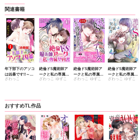
関連書籍
年下部下のアソコ
絶倫ドS魔術師ア
絶倫ドS魔術師ア
絶倫ドS魔術師ア
は凶暴です!!～彼
ークと私の専属契
ークと私の専属契
ークと私の専属契
ざわっこ
ざわっこ
ゆずこ
ざわっこ
ゆずこ
ざわっこ
ゆずこ
の大きすぎるアレ
約書
約書【豪華版】
約書【単行本版】
を攻略するには？
12
合冊版
おすすめTL作品