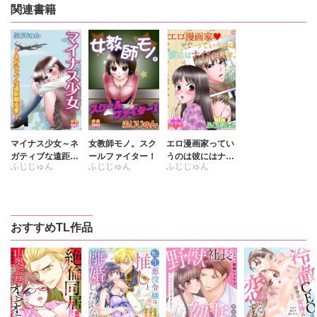
関連書籍
マイナス少女～ネ
女教師モノ。スク
エロ漫画家ってい
ガティブな遠距離
ールファイター！
うのは彼にはナイ
ふじじゅん
ふじじゅん
ふじじゅん
恋愛～
ショです。
おすすめTL作品