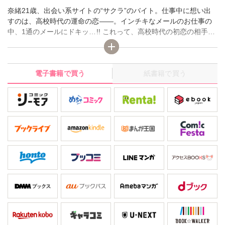
奈緒21歳、出会い系サイトの“サクラ”のバイト。仕事中に想い出
すのは、高校時代の運命の恋――。インチキなメールのお仕事の
中、1通のメールにドキッ…!! これって、高校時代の初恋の相手な
んじゃ!? 帰国してたの? アメリカ留学をキッカケに別れた彼とあ
まりに一致する内容に確信を深め、「アイコ」の名前で返信メー
ルを続けていく奈緒。そして、ついに決定的なメールが!! 「来週
電子書籍で買う
紙書籍で買う
アメリカに戻るんだ。だから、一度、会わない?」――彼に間違い
ない!会いたいよ!でもメールをしている「アイコ」が、「奈緒」だ
ってバレたら――。出会い系メールの中で、真実の恋は実を結ぶ
のか!? ハラハラドキドキ、最後にキュ～ンとなるラブストーリー!!