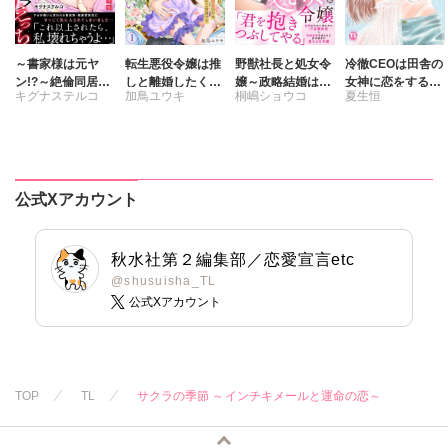
～書家様は元ヤ
転生悪役令嬢は推
野獣社長と処女令
冷徹CEOは田舎の
ン!?～絶倫同居
しと離婚したくな
嬢～政略結婚はじ
女神に恋をする～
キグナステルコ
加鳥ユウキ
桐嶋ショウコ
夏生恒
山奥監禁オラオラ
い 旦那様は夫婦
めました～【完全
奥まで溶かす深い
えっち【完全版】
再構築のため毎夜
版】
熱愛～【単行本
Hをご所望です
版】1
公式Xアカウント
秋水社第２編集部／恋愛宣言etc
@shusuisha_TL
公式Xアカウント
TOP
TL
サクラの季節 ～インチキメールと運命の恋～