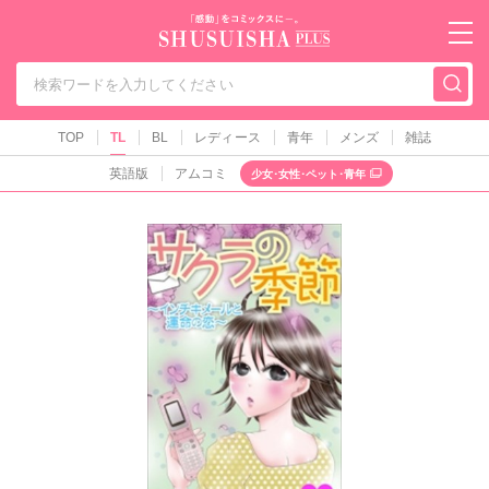
秋水社PLUS（テ
TOP
TL
BL
レディース
青年
メンズ
雑誌
英語版
アムコミ
少女･女性･ペット･青年