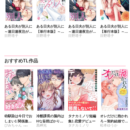
ある日夫が別人に
ある日夫が別人に
ある日夫が別人に
ある日夫が別人に
～連日連夜注がれ
【単行本版】～連
～連日連夜注がれ
【単行本版】～連
日野塔子
日野塔子
日野塔子
日野塔子
て～【合冊版】
日連夜注がれて～
て～
日連夜注がれて～
【電子書店限定特
【電子書店限定特
典付き】4
典付き】3
おすすめTL作品
幼馴染は今日でお
冷酷課長の脳内は
タナカミノリ短編
オレだけに抱かれ
しまい1 関係激
Hな妄想ばかり。
集1 恋愛デビュー
ろ～契約結婚で憧
ぴみちゃん
黒岬光
タナカミノリ
松本ゆうか
変。仲良し男子が
【合冊版】
れの教授の妻にな