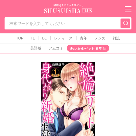
秋水社PLUS（テ
TOP
TL
BL
レディース
青年
メンズ
雑誌
英語版
アムコミ
少女･女性･ペット･青年