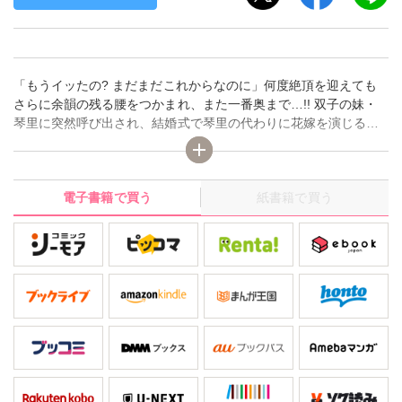
「もうイッたの? まだまだこれからなのに」何度絶頂を迎えても
さらに余韻の残る腰をつかまれ、また一番奥まで…!! 双子の妹・
琴里に突然呼び出され、結婚式で琴里の代わりに花嫁を演じる事
になった朱里。夫になる久世崇之はイケメンで仕事もできるエリ
ート。人の良い朱里は戸惑いつつも何とか話を合わせて式を乗り
切るが、逃げ出せないまま新居まで行くことに!! そして「早く抱
電子書籍で買う
紙書籍で買う
きたい」とベッドに押し倒され!? 何とか逃げる口実を考えるも、
崇之のとろけそうなキスから耳、乳首、秘部への優しい愛撫で頭
が変になりそうなくらい感じてしまう朱里。このままだと今日初
めて会った人に…、そう思っても身体は勝手にどんどん気持ち良
くなってしまって――!!◆収録内容◆ 「絶倫エリートと身代わり
新婚生活」第1話～第5話豪華版限定描き下ろしイラスト※本商品
は「絶倫エリートと身代わり新婚生活」第1話～第5話を収録した
ものです。※電子書籍「絶倫エリートと身代わり新婚生活」1巻・
2巻・3巻に同内容の話数が含まれております。