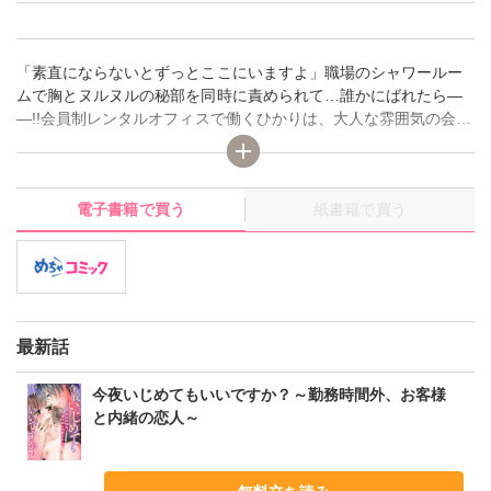
「素直にならないとずっとここにいますよ」職場のシャワールー
ムで胸とヌルヌルの秘部を同時に責められて…誰かにばれたら―
―!!会員制レンタルオフィスで働くひかりは、大人な雰囲気の会
員・相ヶ瀬巧に密かに憧れている。だけど相手はお客様。個人的
に親しくなる機会なんて…そう思っていたのに!?「僕も激しくあ
なたを求めています」巧から突然の告白!!そのままひかりを抱き寄
電子書籍で買う
紙書籍で買う
せ首筋をすべる唇…。止めようとしても穏やかな見た目に反して
巧は強引で!?ナカをそんなに弄られたら…職場でイッてしまう―
―。愛情表現がストレートな巧に戸惑いながらも、この人と恋愛
したい…ひかりがそう思い始めたその時、目についたのは薬指の
指輪!?
最新話
今夜いじめてもいいですか？～勤務時間外、お客様
と内緒の恋人～