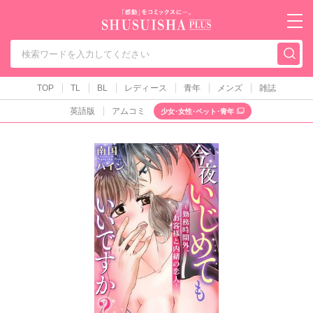
秋水社PLUS（テ
TOP
TL
BL
レディース
青年
メンズ
雑誌
英語版
アムコミ
少女･女性･ペット･青年