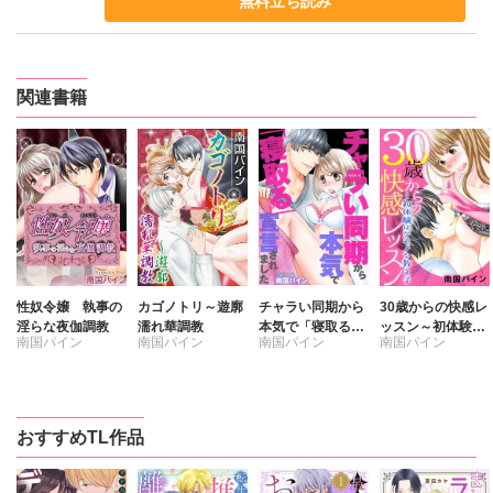
無料立ち読み
関連書籍
性奴令嬢 執事の
カゴノトリ～遊廓
チャラい同期から
30歳からの快感レ
淫らな夜伽調教
濡れ華調教
本気で「寝取る」
ッスン～初体験は
南国パイン
南国パイン
南国パイン
南国パイン
宣言されました
ケモノな教え子
おすすめTL作品