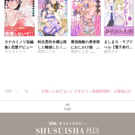
タナカミノリ短編
転生悪役令嬢は推
最強無敵の勇者様
ましまろ・ラブド
集1 恋愛デビュー
しと離婚したくな
におしかけ婚 義
ール【電子単行本
タナカミノリ
加鳥ユウキ
豊砂とよす
蒼田カヤ
い 旦那様は夫婦
実家に搾取されて
版】I
再構築のため毎夜
愛を知らない彼に
踊る毒林檎
Hをご所望です
本当の愛を教えま
す!!
TOP
TL
今夜いじめてもいいですか？～勤務時間外、お客様と内
TOP