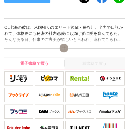
OL七海の彼は、米国帰りのエリート後輩・長谷川。全力で口説か
れて、体格差にも秘密の社内恋愛にも負けずに愛を育んできた。
そんなある日、仕事のご褒美が欲しいと言われ、連れてこられた
のはホテルのスイートルーム。一緒にお風呂なんて恥ずかしすぎ
るけど、こんな豪華なサプライズされたら断れないよ――…。生
まれたままの姿で、からだのすみずみまで彼の指でいやらしく洗
電子書籍で買う
紙書籍で買う
われて――!?「今夜は初めてのこと…いっぱいしましょうね？」
大人気作の電子単行本第3巻!!【発行元:秋水社/発行・発売:大都
社】 ◆収録内容◆ 「長谷川くんのが大きくて入りません!? 身長差
40センチの絶倫彼氏」第10話～第13話 紙単行本収録の描き下ろし
漫画紙単行本3巻収録のカバーイラスト電子単行本版限定描き下ろ
しイラスト ※本作品は、「長谷川くんのが大きくて入りません!?
身長差40センチの絶倫彼氏」第10話～第13話を収録した紙単行本
3巻を元に再編集したものです。※電子書籍「長谷川くんのが大き
くて入りません!? 身長差40センチの絶倫彼氏」5巻・6巻・7巻に
同内容の話数が含まれております。