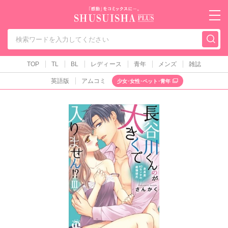
秋水社PLUS（テ
TOP
TL
BL
レディース
青年
メンズ
雑誌
英語版
アムコミ
少女･女性･ペット･青年