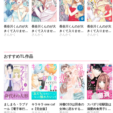
長谷川くんのが大
長谷川くんのが大
長谷川くんのが大
長谷川くんのが大
きくて入りませ
きくて入りませ
きくて入りませ
きくて入りませ
さんかく
さんかく
さんかく
さんかく
ん!? 身長差40セ
ん!? 身長差40セ
ん!? 身長差40セ
ん!? 身長差40セ
ンチの絶倫彼氏
ンチの絶倫彼氏
ンチの絶倫彼氏
ンチの絶倫彼氏
【コミックス版】
【コミックス版】
【コミックス版】
【コミックス版】
【電子版限定特典
【電子版限定特典
【電子版限定特典
【電子版限定特典
付き】 7
付き】 6
付き】 5
付き】 4
おすすめTL作品
ましまろ・ラブド
キラキラ one caf
冷徹CEOは田舎の
スパダリ幼馴染は
ール【電子単行本
e【完全版】
女神に恋をする～
溺愛肉食男子1 ト
蒼田カヤ
タナカミノリ
夏生恒
峰万史郎