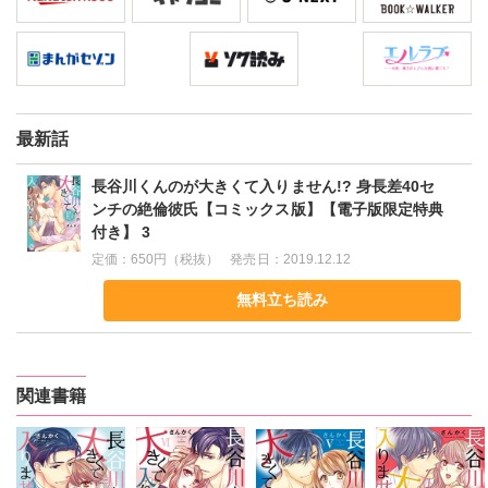
最新話
長谷川くんのが大きくて入りません!? 身長差40セ
ンチの絶倫彼氏【コミックス版】【電子版限定特典
付き】 3
定価：
650円（税抜）
発売日：
2019.12.12
無料立ち読み
関連書籍