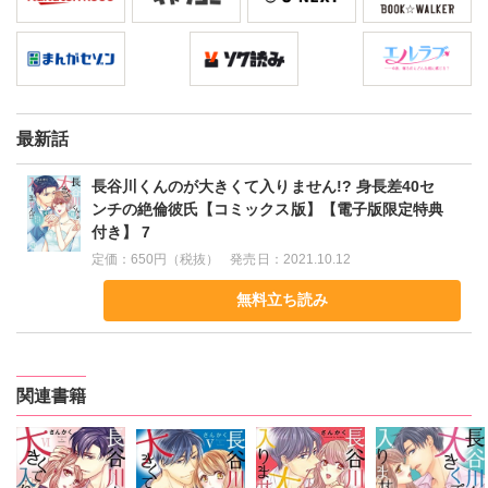
りません!? 身長差40センチの絶倫彼氏」15巻・16巻に同内容の話
数が含まれております。
最新話
長谷川くんのが大きくて入りません!? 身長差40セ
ンチの絶倫彼氏【コミックス版】【電子版限定特典
付き】 7
定価：
650円（税抜）
発売日：
2021.10.12
無料立ち読み
関連書籍