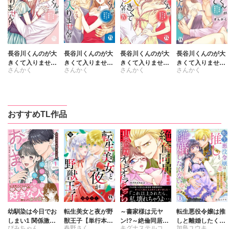
長谷川くんのが大
長谷川くんのが大
長谷川くんのが大
長谷川くんのが大
きくて入りませ
きくて入りませ
きくて入りませ
きくて入りませ
さんかく
さんかく
さんかく
さんかく
ん!? 身長差40セ
ん!? 身長差40セ
ん!? 身長差40セ
ん!? 身長差40セ
ンチの絶倫彼氏
ンチの絶倫彼氏
ンチの絶倫彼氏
ンチの絶倫彼氏
【コミックス版】
【コミックス版】
【コミックス版】
【コミックス版】
【電子版限定特典
【電子版限定特典
【電子版限定特典
【電子版限定特典
付き】 6
付き】 5
付き】 4
付き】 3
おすすめTL作品
幼馴染は今日でお
転生美女と夜が野
～書家様は元ヤ
転生悪役令嬢は推
しまい1 関係激
獣王子【単行本
ン!?～絶倫同居
しと離婚したくな
ぴみちゃん
春野さく
キグナステルコ
加鳥ユウキ