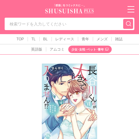
秋水社PLUS（テ
TOP
TL
BL
レディース
青年
メンズ
雑誌
英語版
アムコミ
少女･女性･ペット･青年