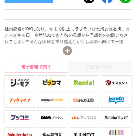
社内恋愛がOKになり、今まで以上にラブラブな七海と長谷川。と
ころがある日、突然訪ねてきた彼の母親から予想外のお願いをさ
れてしまい!?そんな困難を乗り越えながらも結婚へ向けて一緒に
歩み始めた二人は、ついに挙式のため長谷川の実家があるアメリ
カへ!!披露宴後の結婚初夜、白いタキシード姿の彼にガータートス
をしたいとお願いされて…。「1回や2回じゃ終われないからね?」
電子書籍で買う
紙書籍で買う
ウエディングドレスの裾を自分で捲らされ、薄い下着越しに秘部
をコリコリされたり吸われたりするとゾクゾクして我慢できなく
なる七海。いつも以上に絶倫で甘すぎる旦那さまから一晩中愛さ
れて――幸せいっぱいの最終巻!!単行本版でしか読めないおまけペ
ージも満載!【発行:秋水社/発売:大都社】◆収録内容◆ 「長谷川く
んのが大きくて入りません!? 身長差40センチの絶倫彼氏」第29話
～第32話 紙単行本7巻収録の特典ペーパーコレクション・紙単行
本7巻収録のカバーイラスト・電子単行本版限定描き下ろしイラス
ト ※本作品は、「長谷川くんのが大きくて入りません!? 身長差40
センチの絶倫彼氏」第29話～第32話を収録した紙単行本7巻を元
に再編集したものです。※電子書籍「長谷川くんのが大きくて入