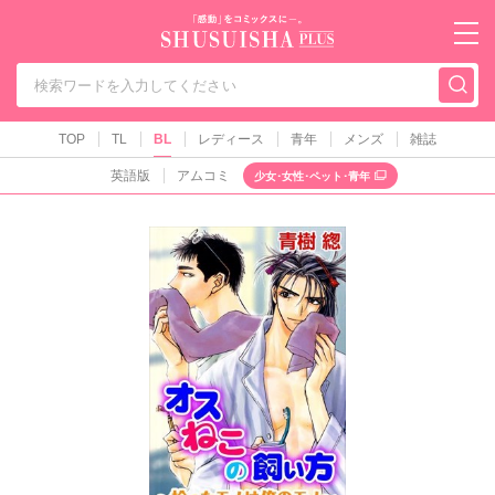
秋水社PLUS（テ
TOP
TL
BL
レディース
青年
メンズ
雑誌
英語版
アムコミ
少女･女性･ペット･青年