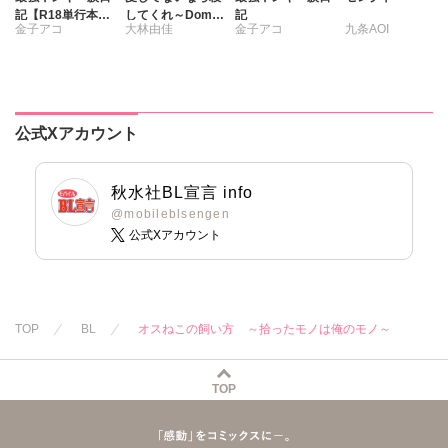
記【R18単行本
してくれ～Domの
記
金子アコ
大林由佳
金子アコ
九条AOI
版】
本能、Subの慈愛
～【合冊版】
公式Xアカウント
秋水社BL宣言 info
@mobileblsengen
公式Xアカウント
TOP
BL
オスねこの飼い方 ～拾ったモノは俺のモノ～
TOP