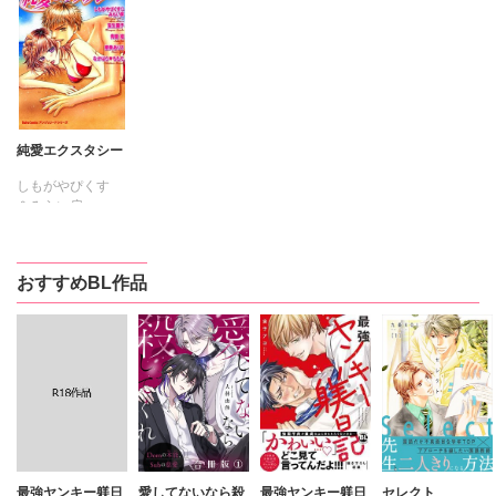
純愛エクスタシー
しもがやぴくす
＆みらい戻
なかはら・もも
た
青樹總
宝生園子
おすすめBL作品
櫻美ありさ
最強ヤンキー躾日
愛してないなら殺
最強ヤンキー躾日
セレクト