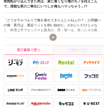
突然転がり込んできた男は、家に着くなり俺のモノを咥えこん
で…堪能な夜のご奉仕にいつしか俺もハマっちゃう…!?
「どうせヤルつもりで俺を連れてきたんじゃねぇの？」人間嫌い
の俺・香月は、最近ペットを飼い始めた。かわいいだけじゃな
く、料理上手でセックスも最高の…男・智一を。拾ったその夜か
ら淫らに俺のモノを咥えこみ、お尻を突き出しヒワイにおねだ
り。かわりばんこに突いて突かれて♂ やべっ…こいつのココ、
気持ちよすぎて、今夜はもうヌケないかも…。
電子書籍で買う
紙書籍で買う