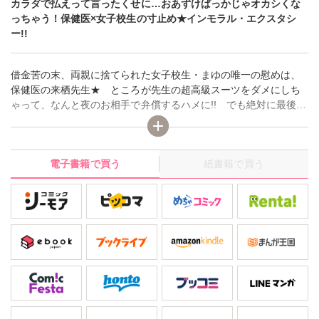
カラダで払えって言ったくせに…おあずけばっかじゃオカシくな
っちゃう！保健医×女子校生の寸止め★インモラル・エクスタシ
ー!!
借金苦の末、両親に捨てられた女子校生・まゆの唯一の慰めは、
保健医の来栖先生★ ところが先生の超高級スーツをダメにしち
ゃって、なんと夜のお相手で弁償するハメに!! でも絶対に最後ま
で抱いてくれないのはナゼ…？ 愛欲に満ちたまゆのカラダは暴
走寸前★ 超ブルジョア保健医と、超ビンボーな女子校生のイン
モラル・エクスタシー!!
電子書籍で買う
紙書籍で買う