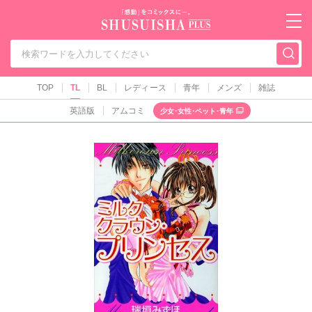
秋水社PLUS（テ
TOP
TL
BL
レディース
青年
メンズ
雑誌
英語版
アムコミ
少女･女性･ペット･青年