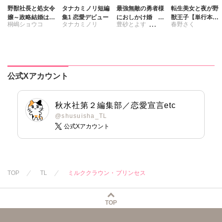
野獣社長と処女令
タナカミノリ短編
最強無敵の勇者様
転生美女と夜が野
嬢～政略結婚はじ
集1 恋愛デビュー
におしかけ婚 義
獣王子【単行本
桐嶋ショウコ
タナカミノリ
豊砂とよす
春野さく
めました～【完全
実家に搾取されて
版】【電子書店限
版】
愛を知らない彼に
定特典付き】7
踊る毒林檎
本当の愛を教えま
す!!
公式Xアカウント
秋水社第２編集部／恋愛宣言etc
@shusuisha_TL
公式Xアカウント
TOP
TL
ミルククラウン・プリンセス
TOP