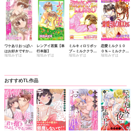
ワケありおっぱい
レンアイ若葉【単
ミルキィロリポッ
恋愛ミルク１０
はお好きですか？
行本版】
プ～ミルククラウ
０％～ミルククラ
瑞垣みずほ
瑞垣みずほ
瑞垣みずほ
瑞垣みずほ
【完全版】
ン・プリンセス2
ウン・プリンセス
～
3～
おすすめTL作品