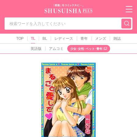
秋水社PLUS（テ
TOP
TL
BL
レディース
青年
メンズ
雑誌
英語版
アムコミ
少女･女性･ペット･青年