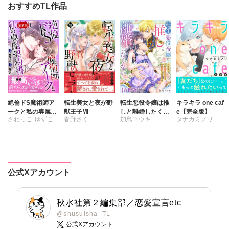
おすすめTL作品
絶倫ドS魔術師ア
転生美女と夜が野
転生悪役令嬢は推
キラキラ one caf
ークと私の専属契
獣王子Ⅶ
しと離婚したくな
e【完全版】
ざわっこ
ゆずこ
春野さく
加鳥ユウキ
タナカミノリ
約書【豪華版】
い 旦那様は夫婦
再構築のため毎夜
Hをご所望です
【合冊版】
公式Xアカウント
秋水社第２編集部／恋愛宣言etc
@shusuisha_TL
公式Xアカウント