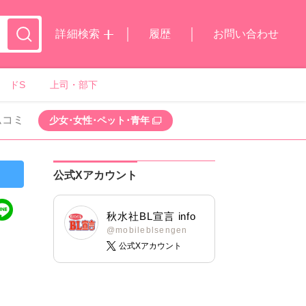
詳細検索
履歴
お問い合わせ
ドS
上司・部下
ムコミ
少女･女性･ペット･青年
公式Xアカウント
秋水社BL宣言 info
@mobileblsengen
公式Xアカウント