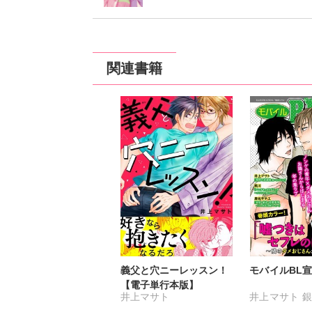
関連書籍
義父と穴ニーレッスン！
モバイルBL宣言 
【電子単行本版】
井上マサト
井上マサト
銀