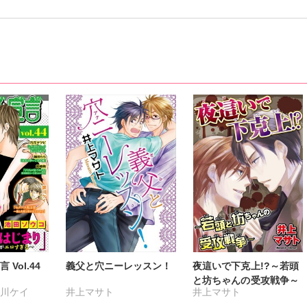
Vol.44
義父と穴ニーレッスン！
夜這いで下克上!?～若頭
と坊ちゃんの受攻戦争～
川ケイ
井上マサト
井上マサト