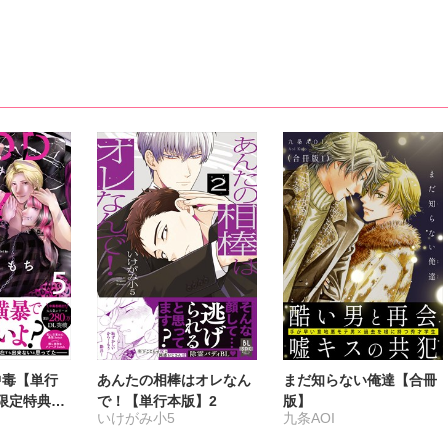
市花マツビ
田ソウコ
Y中毒【単行
あんたの相棒はオレなん
まだ知らない俺達【合冊
限定特典付
で！【単行本版】2
版】
いけがみ小5
九条AOI