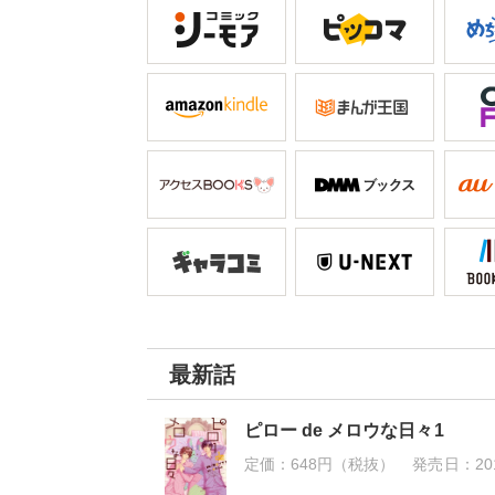
最新話
ピロー de メロウな日々1
定価：
648円（税抜）
発売日：
20