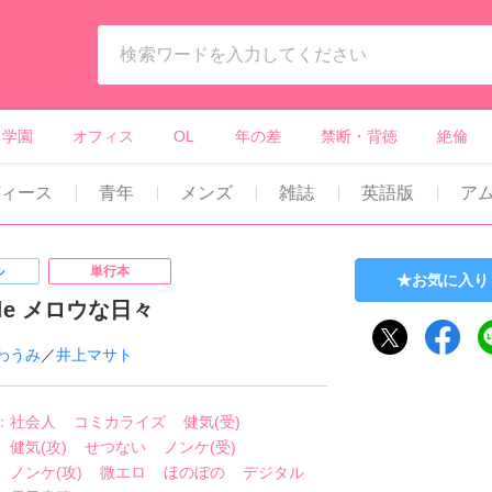
ィーンズラブ・ボーイズラブ等）
学園
オフィス
OL
年の差
禁断・背徳
絶倫
ディース
青年
メンズ
雑誌
英語版
ア
ル
単行本
お気に入り
de メロウな日々
わうみ
／
井上マサト
：
社会人
コミカライズ
健気(受)
健気(攻)
せつない
ノンケ(受)
ノンケ(攻)
微エロ
ほのぼの
デジタル