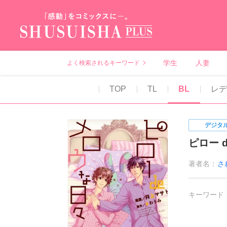
秋水社PLUS（テ
学生
人妻
よく検索されるキーワード
TOP
TL
BL
レ
デジタ
ピロー 
著者名：
さ
キーワード