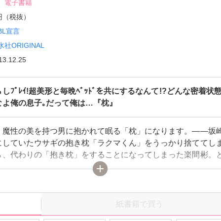
電子書籍
8円（税抜）
BL宣言
水社ORIGINAL
13.12.25
しﾌﾟﾚｲ!超美形と毎晩ﾍﾞｯﾄﾞを共にするなんて!?どんな密着状
なよ俺の息子｡だって俺は…『枕』
、魔性の美を持つ男に抱かれて眠る「枕」になります。――坂
にしていたウサギの抱き枕「ラクマくん」をうっかり捨ててし
ら、代わりの「抱き枕」をすることになってしまった楽間彬。
美形だけど超世間知らずな虎王に振り回されながらも、無邪気
が離せなくなっていって…。正反対なふたりがゆっくり育む、
ーな恋♪人気ケータイBL小説のコミカライズを、描き下ろし後
コミックス化！
紙書籍で買う