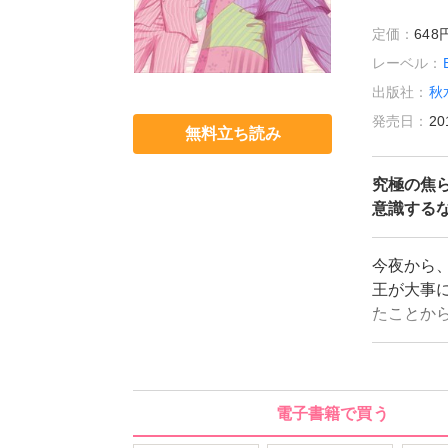
定価：
64
レーベル：
出版社：
秋
発売日：
20
無料立ち読み
究極の焦ら
意識する
今夜から
王が大事
たことか
つもない
顔から目
ー＆ピロ
収録して
電子書籍で買う