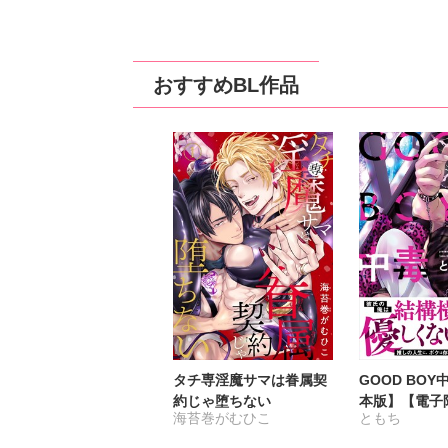
靴川
剣崎絢
鹿谷サナエ
池
楠田らら
おすすめBL作品
タチ専淫魔サマは眷属契
GOOD BO
約じゃ堕ちない
本版】【電子
海苔巻がむひこ
ともち
き】5